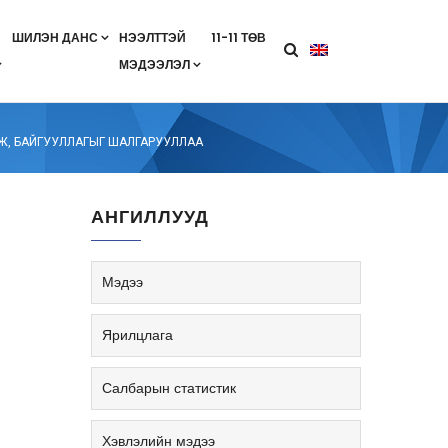
ШИЛЭН ДАНС
НЭЭЛТТЭЙ
11-11 ТӨВ
МЭДЭЭЛЭЛ
агааны хөтөлбөр
лэлт
ан гэрээ
ө
Салбарын жендерийн бодлого
ГЖ, БАЙГУУЛЛАГЫГ ШАЛГАРУУЛЛАА
АНГИЛЛУУД
Мэдээ
Ярилцлага
Салбарын статистик
Хэвлэлийн мэдээ