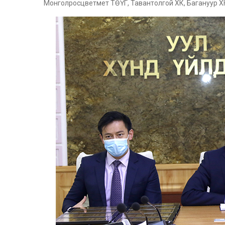
Монголросцветмет ТӨҮГ, Тавантолгой ХК, Багануур Х