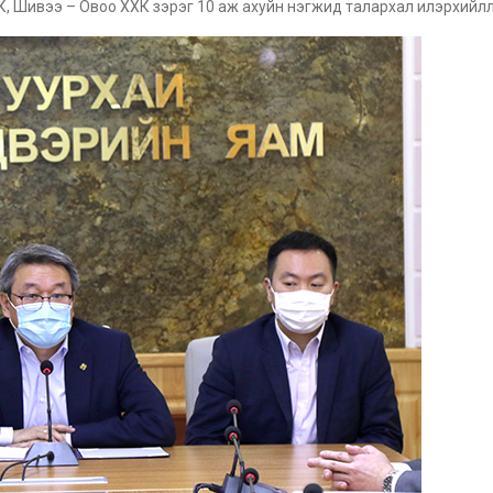
К, Шивээ – Овоо ХХК зэрэг 10 аж ахуйн нэгжид талархал илэрхийл