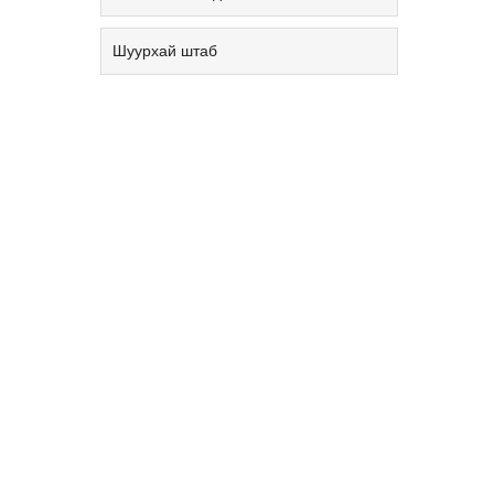
Шуурхай штаб