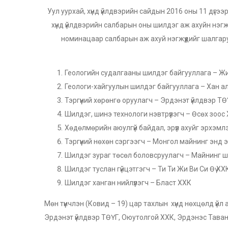
Уул уурхай, хүнд үйлдвэрийн сайдын 2016 оны 11 дүгээ
хүнд үйлдвэрийн салбарын оны шилдэг аж ахуйн нэгж
номинацаар салбарын аж ахуй нэгжүүдийг шалгар
Геологийн судалгааны шилдэг байгууллага – Ж
Геологи-хайгуулын шилдэг байгууллага – Хан а
Тэргүүний хөрөнгө оруулагч – Эрдэнэт үйлдвэр ТӨ
Шилдэг, шинэ технологи нэвтрүүлэгч – Өсөх зоос
Хөдөлмөрийн аюулгүй байдал, эрүүл ахуйг эрхэм
Тэргүүний нөхөн сэргээгч – Монгол майнинг энд
Шилдэг зураг төсөл боловсруулагч – Майнинг ш
Шилдэг туслан гүйцэтгэгч – Ти Ти Жи Ви Си Өү ХХ
Шилдэг ханган нийлүүлэгч – Бласт ХХК
Мөн түүнчлэн (Ковид – 19) цар тахлын хүнд нөхцөлд ү
Эрдэнэт үйлдвэр ТӨҮГ, Оюутолгой ХХК, Эрдэнэс Таван