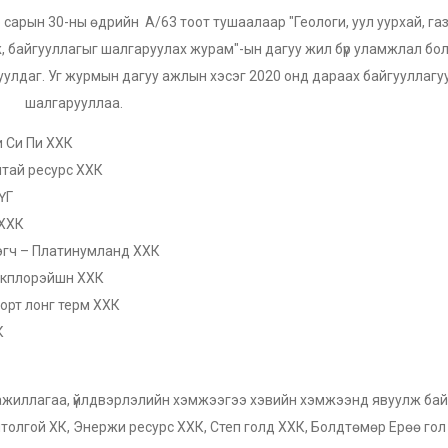
р сарын 30-ны өдрийн А/63 тоот тушаалаар "Геологи, уул уурхай, га
, байгууллагыг шалгаруулах журам"-ын дагуу жил бүр уламжлал бол
уулдаг. Уг журмын дагуу ажлын хэсэг 2020 онд дараах байгууллагу
шалгарууллаа.
и Си Пи ХХК
лтай ресурс ХХК
ҮГ
 ХХК
лэгч – Платинумланд ХХК
 экплорэйшн ХХК
орт лонг терм ХХК
К
йл ажиллагаа, үйлдвэрлэлийн хэмжээгээ хэвийн хэмжээнд явуулж ба
толгой ХК, Энержи ресурс ХХК, Степ голд ХХК, Болдтөмөр Ерөө гол