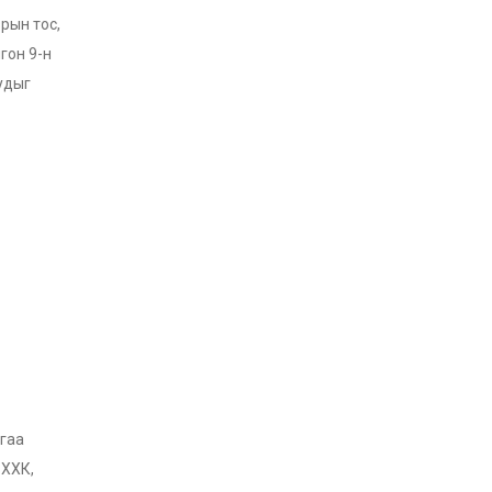
зрын тос,
гон 9-н
удыг
йгаа
 ХХК,