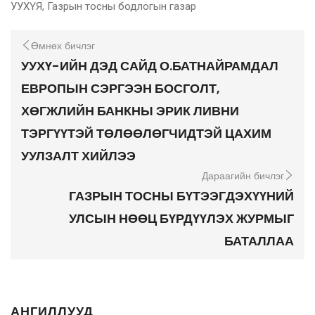
УУХҮЯ, Газрын тосны бодлогын газар
Өмнөх бичлэг
УУХҮ-ИЙН ДЭД САЙД О.БАТНАЙРАМДАЛ
ЕВРОПЫН СЭРГЭЭН БОСГОЛТ,
ХӨГЖЛИЙН БАНКНЫ ЭРИК ЛИВНИ
ТЭРГҮҮТЭЙ ТӨЛӨӨЛӨГЧИДТЭЙ ЦАХИМ
УУЛЗАЛТ ХИЙЛЭЭ
Дараагийн бичлэг
ГАЗРЫН ТОСНЫ БҮТЭЭГДЭХҮҮНИЙ
УЛСЫН НӨӨЦ БҮРДҮҮЛЭХ ЖУРМЫГ
БАТАЛЛАА
АНГИЛЛУУД