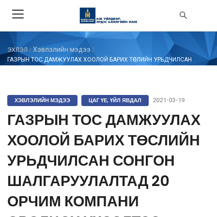
Хэвлэлийн мэдээ
/
ЭХЛЭЛ
/
ГАЗРЫН ТОС ДАМЖУУЛАХ ХООЛОЙ БАРИХ ТӨСЛИЙН УРЬДЧИЛСАН
СОНГОН ШАЛГАРУУЛАЛТАД 20 ОРЧИМ КОМПАНИ ОРОЛЦОХ ХҮСЭЛТЭЭ
ИРҮҮЛЖЭЭ
ХЭВЛЭЛИЙН МЭДЭЭ
ЦАГ ҮЕ, ҮЙЛ ЯВДАЛ
2021-03-19
ГАЗРЫН ТОС ДАМЖУУЛАХ
ХООЛОЙ БАРИХ ТӨСЛИЙН
УРЬДЧИЛСАН СОНГОН
ШАЛГАРУУЛАЛТАД 20
ОРЧИМ КОМПАНИ