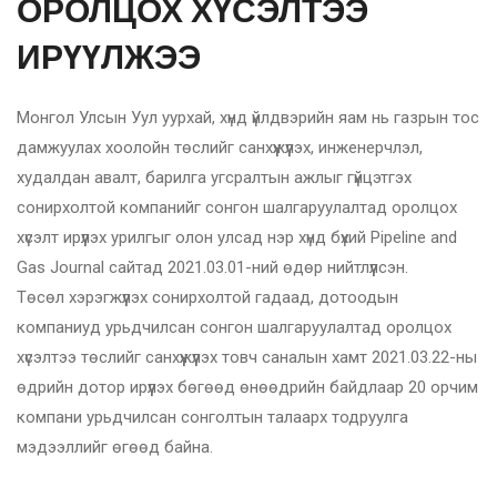
ОРОЛЦОХ ХҮСЭЛТЭЭ
ИРҮҮЛЖЭЭ
Монгол Улсын Уул уурхай, хүнд үйлдвэрийн яам нь газрын тос
дамжуулах хоолойн төслийг санхүүжүүлэх, инженерчлэл,
худалдан авалт, барилга угсралтын ажлыг гүйцэтгэх
сонирхолтой компанийг сонгон шалгаруулалтад оролцох
хүсэлт ирүүлэх урилгыг олон улсад нэр хүнд бүхий Pipeline and
Gas Journal сайтад 2021.03.01-ний өдөр нийтлүүлсэн.
Төсөл хэрэгжүүлэх сонирхолтой гадаад, дотоодын
компаниуд урьдчилсан сонгон шалгаруулалтад оролцох
хүсэлтээ төслийг санхүүжүүлэх товч саналын хамт 2021.03.22-ны
өдрийн дотор ирүүлэх бөгөөд өнөөдрийн байдлаар 20 орчим
компани урьдчилсан сонголтын талаарх тодруулга
мэдээллийг өгөөд байна.