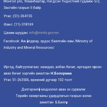
Монгол улс, Улаанбаатар, Нэгдсэн Үндэстний гудамж-5/2,
Засгийн газрын II байр
Утас: (51)-264155
Факс: (11)-318169
Цахим шуудан:
info@mmhi.gov.mn
Facebook: Аж үйлдвэр, эрдэс баялгийн яам /Ministry of
Industry and Mineral Resources/
Иргэд, байгууллагаас захидал, албан бичиг, өргөдөл хүлээн
авах бичиг хэргийн ажилтан
Н.Болормаа
Утас 51-263506, өрөөний дугаар 102 тоот
Дэлгэрэнгүй мэдээлэл авах эх сурвалж:
Төрийн захиргааны удирдлагын газрын ахлах
ажилтан Б.Билгүүн