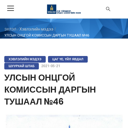
Хэвлэлийн мэдээ
/
ЭХЛЭЛ
/
УЛСЫН ОНЦГОЙ КОМИССЫН ДАРГЫН ТУШААЛ №46
ХЭВЛЭЛИЙН МЭДЭЭ
ЦАГ ҮЕ, ҮЙЛ ЯВДАЛ
ШУУРХАЙ ШТАБ
2021-05-21
УЛСЫН ОНЦГОЙ
КОМИССЫН ДАРГЫН
ТУШААЛ №46