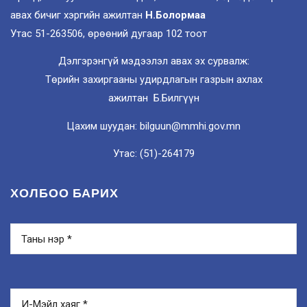
авах бичиг хэргийн ажилтан
Н.Болормаа
Утас 51-263506, өрөөний дугаар 102 тоот
Дэлгэрэнгүй мэдээлэл авах эх сурвалж:
Төрийн захиргааны удирдлагын газрын ахлах
ажилтан Б.Билгүүн
Цахим шуудан: bilguun@mmhi.gov.mn
Утас: (51)-264179
ХОЛБОО БАРИХ