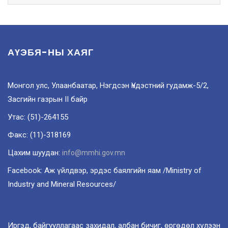
АҮЭБЯ-НЫ ХАЯГ
Монгол улс, Улаанбаатар, Нэгдсэн Үндэстний гудамж-5/2,
Засгийн газрын II байр
Утас: (51)-264155
Факс: (11)-318169
Цахим шуудан:
info@mmhi.gov.mn
Facebook: Аж үйлдвэр, эрдэс баялгийн яам /Ministry of
Industry and Mineral Resources/
Иргэд, байгууллагаас захидал, албан бичиг, өргөдөл хүлээн