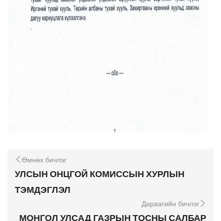
Өмнөх бичлэг
УЛСЫН ОНЦГОЙ КОМИССЫН ХУРЛЫН
ТЭМДЭГЛЭЛ
Дараагийн бичлэг
МОНГОЛ УЛСАД ГАЗРЫН ТОСНЫ САЛБАР