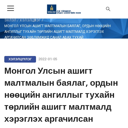
/
ЭХЛЭЛ
/
ХЭЛЭЛЦҮҮЛЭГ
МОНГОЛ УЛСЫН АШИГТ МАЛТМАЛЫН БАЯЛАГ, ОРДЫН НӨӨЦИЙН
АНГИЛЛЫГ ТУХАЙН ТӨРЛИЙН АШИГТ МАЛТМАЛД ХЭРЭГЛЭХ
АРГАЧИЛСАН ЗӨВЛӨМЖИД САНАЛ АВАХ ТУХАЙ
ХЭЛЭЛЦҮҮЛЭГ
2022-01-05
Монгол Улсын ашигт
малтмалын баялаг, ордын
нөөцийн ангиллыг тухайн
төрлийн ашигт малтмалд
хэрэглэх аргачилсан