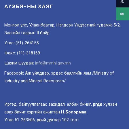
АҮЭБЯ-НЫ ХАЯГ
Монгол улс, Улаанбаатар, Нэгдсэн Үндэстний гудамж-5/2,
Засгийн газрын II байр
Утас: (51)-264155
Факс: (11)-318169
Цахим шуудан:
info@mmhi.gov.mn
Facebook: Аж үйлдвэр, эрдэс баялгийн яам /Ministry of
Industry and Mineral Resources/
Иргэд, байгууллагаас захидал, албан бичиг, өргөдөл хүлээн
авах бичиг хэргийн ажилтан
Н.Болормаа
Утас 51-263506, өрөөний дугаар 102 тоот