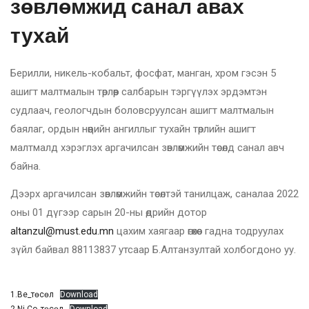
зөвлөмжид санал авах
тухай
Берилли, никель-кобальт, фосфат, манган, хром гэсэн 5
ашигт малтмалын төрлөөр салбарын тэргүүлэх эрдэмтэн
судлаач, геологчдын боловсруулсан ашигт малтмалын
баялаг, ордын нөөцийн ангиллыг тухайн төрлийн ашигт
малтмалд хэрэглэх аргачилсан зөвлөмжийн төсөлд санал авч
байна.
Дээрх аргачилсан зөвлөмжийн төсөлтэй танилцаж, саналаа 2022
оны 01 дүгээр сарын 20-ны өдрийн дотор
altanzul@must.edu.mn
цахим хаягаар өгөхөөс гадна тодруулах
зүйл байвал 88113837 утсаар Б.Алтанзултай холбогдоно уу.
1.Be_төсөл
Download
2.Ni-Co_төсөл
Download