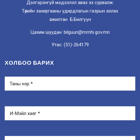
Дэлгэрэнгүй мэдээлэл авах эх сурвалж:
Төрийн захиргааны удирдлагын газрын ахлах
ажилтан Б.Билгүүн
Цахим шуудан: bilguun@mmhi.gov.mn
Утас: (51)-264179
ХОЛБОО БАРИХ