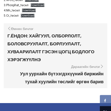
3.Phosphat_төсөл
Download
4.Мn_төсөл
Download
5.Cr_төсөл
Download
Өмнөх бичлэг
Г.ЁНДОН: ХАЙГУУЛ, ОЛБОРЛОЛТ,
БОЛОВСРУУЛАЛТ, БОРЛУУЛАЛТ,
ХУВААРИЛАЛТ ГЭСЭН ЦОГЦ БОДЛОГО
ХЭРЭГЖҮҮЛНЭ
Дараагийн бичлэг
Уул уурхайн бүтээгдэхүүний биржийн
тухай хуулийн төслийг өргөн барив