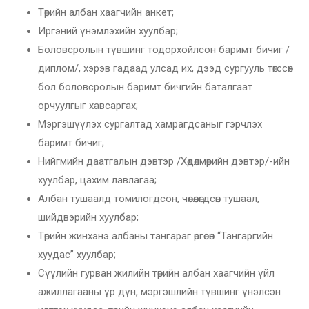
Төрийн албан хаагчийн анкет;
Иргэний үнэмлэхийн хуулбар;
Боловсролын түвшинг тодорхойлсон баримт бичиг /
диплом/, хэрэв гадаад улсад их, дээд сургууль төгссөн
бол боловсролын баримт бичгийн баталгаат
орчуулгыг хавсаргах;
Мэргэшүүлэх сургалтад хамрагдсаныг гэрчлэх
баримт бичиг;
Нийгмийн даатгалын дэвтэр /Хөдөлмөрийн дэвтэр/-ийн
хуулбар, цахим лавлагаа;
Албан тушаалд томилогдсон, чөлөөлөгдсөн тушаал,
шийдвэрийн хуулбар;
Төрийн жинхэнэ албаны тангараг өргөсөн “Тангаргийн
хуудас” хуулбар;
Сүүлийн гурван жилийн төрийн албан хаагчийн үйл
ажиллагааны үр дүн, мэргэшлийн түвшинг үнэлсэн