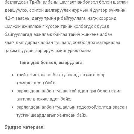
батлагдсан Төрийн албаны шалгалт өгөх болзол болон шатлан
дэвшүүлэх, сонгон шалгаруулах журмын 4 дүгээр зүйлийн
4.2-т заасны дагуу төрийн өөр байгууллага, нэгж хооронд
шилжин ажиллахыг хүссэн төрийн холбогдох бусад
байгууллагад ажиллаж байгаа төрийн жинхэнэ албан
хаагчдыг дараах албан тушаалд холбогдох материалаа
цахим шуудангаар ирүүлэхийг урьж байна.
Тавигдах болзол, шаардлага:
төрийн жинхэнэ албан тушаалд зохих ёсоор
томилогдсон байх;
зарлагдсан албан тушаалтай адил төрөл болон адил
ангилалд ажилладаг байх;
зарлагдсан албан тушаалын тодорхойлолтод заасан
тусгай шаардлагыг хангасан байх.
Бүрдүүлэх материал: