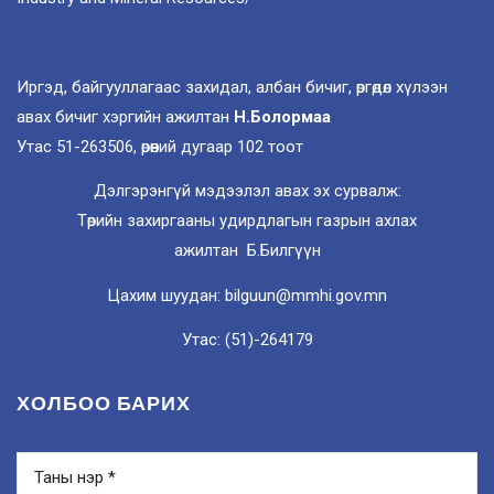
Иргэд, байгууллагаас захидал, албан бичиг, өргөдөл хүлээн
авах бичиг хэргийн ажилтан
Н.Болормаа
Утас 51-263506, өрөөний дугаар 102 тоот
Дэлгэрэнгүй мэдээлэл авах эх сурвалж:
Төрийн захиргааны удирдлагын газрын ахлах
ажилтан Б.Билгүүн
Цахим шуудан: bilguun@mmhi.gov.mn
Утас: (51)-264179
ХОЛБОО БАРИХ