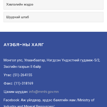
Хэвлэлийн мэдээ
Шуурхай штаб
АҮЭБЯ-НЫ ХАЯГ
Монгол улс, Улаанбаатар, Нэгдсэн Үндэстний гудамж-5/2,
Засгийн газрын II байр
Утас: (51)-264155
Факс: (11)-318169
Цахим шуудан:
info@mmhi.gov.mn
Facebook: Аж үйлдвэр, эрдэс баялгийн яам /Ministry of
Industry and Mineral Resources/