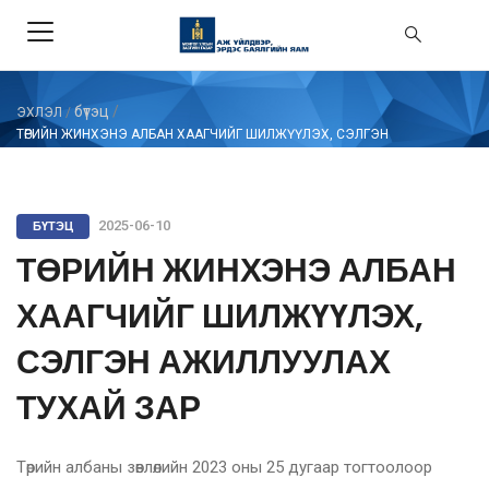
бүтэц
/
ЭХЛЭЛ
/
ТӨРИЙН ЖИНХЭНЭ АЛБАН ХААГЧИЙГ ШИЛЖҮҮЛЭХ, СЭЛГЭН
АЖИЛЛУУЛАХ ТУХАЙ ЗАР
БҮТЭЦ
2025-06-10
ТӨРИЙН ЖИНХЭНЭ АЛБАН
ХААГЧИЙГ ШИЛЖҮҮЛЭХ,
СЭЛГЭН АЖИЛЛУУЛАХ
ТУХАЙ ЗАР
Төрийн албаны зөвлөлийн 2023 оны 25 дугаар тогтоолоор