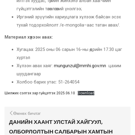
илтгэх хуудас, төрийн жинхэнэ албан хаагчийн
гүйцэтгэлийн төлөвлөгөөний үнэлгээ;
Иргэний эрүүгийн хариуцлага хүлээж байсан эсэх
тухай тодорхойлолт /e-mongolia–аас татан авах/.
Материал хүлээн авах:
Хугацаа: 2025 оны 06 сарын 16-ны өдрийн 17.30 цаг
хүртэл
Хүлээн авах хаяг:
mungunzul@mmhi.gov.mn
цахим
шуудангаар
Холбоо барих утас: 51-264054
Шилжих сэлгэх зар гүйцэтгэх 2025.06.10
Download
Өмнөх бичлэг
ДАНИЙН ХААНТ УЛСТАЙ ХАЙГУУЛ,
ОЛБОРЛОЛТЫН САЛБАРЫН ХАМТЫН