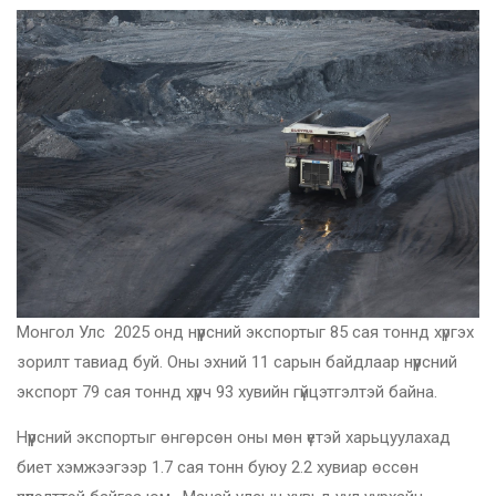
Монгол Улс 2025 онд нүүрсний экспортыг 85 сая тоннд хүргэх
зорилт тавиад буй. Оны эхний 11 сарын байдлаар нүүрсний
экспорт 79 сая тоннд хүрч 93 хувийн гүйцэтгэлтэй байна.
Нүүрсний экспортыг өнгөрсөн оны мөн үетэй харьцуулахад
биет хэмжээгээр 1.7 сая тонн буюу 2.2 хувиар өссөн