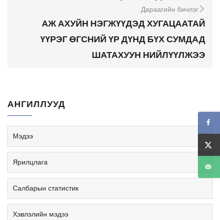
Дараагийн бичлэг
АЖ АХУЙН НЭГЖҮҮДЭД ХУГАЦААТАЙ
ҮҮРЭГ ӨГСНИЙ ҮР ДҮНД БҮХ СУМДАД
ШАТАХУУН НИЙЛҮҮЛЖЭЭ
АНГИЛЛУУД
Мэдээ
Ярилцлага
Салбарын статистик
Хэвлэлийн мэдээ