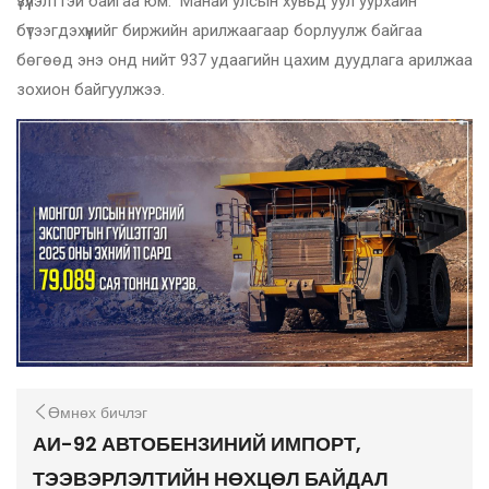
үзүүлэлттэй байгаа юм. Манай улсын хувьд уул уурхайн
бүтээгдэхүүнийг биржийн арилжаагаар борлуулж байгаа
бөгөөд энэ онд нийт 937 удаагийн цахим дуудлага арилжаа
зохион байгуулжээ.
Өмнөх бичлэг
АИ-92 АВТОБЕНЗИНИЙ ИМПОРТ,
ТЭЭВЭРЛЭЛТИЙН НӨХЦӨЛ БАЙДАЛ