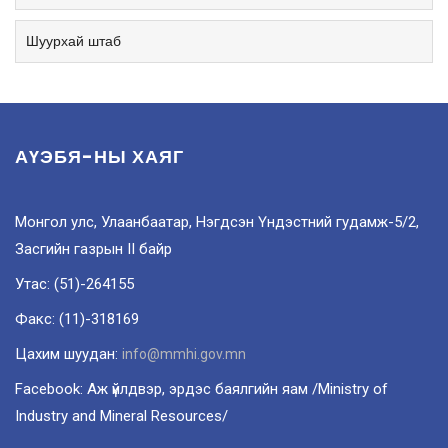
Шуурхай штаб
АҮЭБЯ-НЫ ХАЯГ
Монгол улс, Улаанбаатар, Нэгдсэн Үндэстний гудамж-5/2,
Засгийн газрын II байр
Утас: (51)-264155
Факс: (11)-318169
Цахим шуудан:
info@mmhi.gov.mn
Facebook: Аж үйлдвэр, эрдэс баялгийн яам /Ministry of
Industry and Mineral Resources/