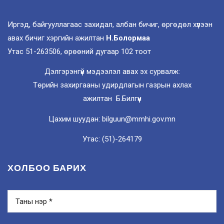
Иргэд, байгууллагаас захидал, албан бичиг, өргөдөл хүлээн
авах бичиг хэргийн ажилтан
Н.Болормаа
Утас 51-263506, өрөөний дугаар 102 тоот
Дэлгэрэнгүй мэдээлэл авах эх сурвалж:
Төрийн захиргааны удирдлагын газрын ахлах
ажилтан Б.Билгүүн
Цахим шуудан: bilguun@mmhi.gov.mn
Утас: (51)-264179
ХОЛБОО БАРИХ