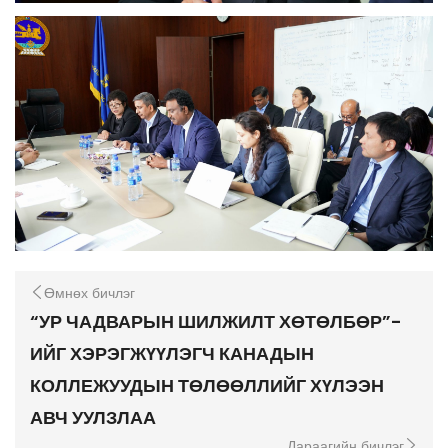
Өмнөх бичлэг
“УР ЧАДВАРЫН ШИЛЖИЛТ ХӨТӨЛБӨР”-
ИЙГ ХЭРЭГЖҮҮЛЭГЧ КАНАДЫН
КОЛЛЕЖУУДЫН ТӨЛӨӨЛЛИЙГ ХҮЛЭЭН
АВЧ УУЛЗЛАА
Дараагийн бичлэг