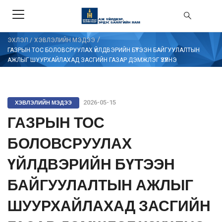
/
ЭХЛЭЛ
/
ХЭВЛЭЛИЙН МЭДЭЭ
ГАЗРЫН ТОС БОЛОВСРУУЛАХ ҮЙЛДВЭРИЙН БҮТЭЭН БАЙГУУЛАЛТЫН
АЖЛЫГ ШУУРХАЙЛАХАД ЗАСГИЙН ГАЗАР ДЭМЖЛЭГ ҮЗҮҮЛНЭ
ХЭВЛЭЛИЙН МЭДЭЭ
2026-05-15
ГАЗРЫН ТОС
БОЛОВСРУУЛАХ
ҮЙЛДВЭРИЙН БҮТЭЭН
БАЙГУУЛАЛТЫН АЖЛЫГ
ШУУРХАЙЛАХАД ЗАСГИЙН