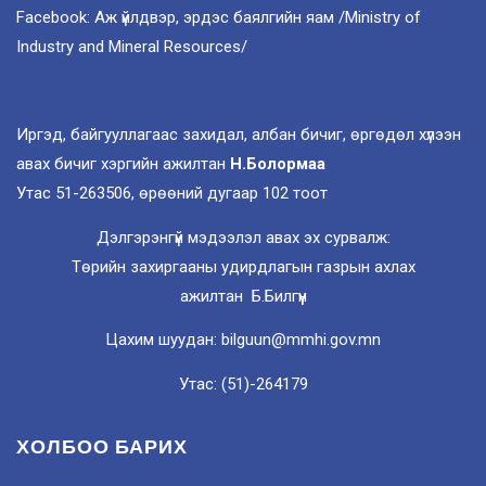
Facebook: Аж үйлдвэр, эрдэс баялгийн яам /Ministry of
Industry and Mineral Resources/
Иргэд, байгууллагаас захидал, албан бичиг, өргөдөл хүлээн
авах бичиг хэргийн ажилтан
Н.Болормаа
Утас 51-263506, өрөөний дугаар 102 тоот
Дэлгэрэнгүй мэдээлэл авах эх сурвалж:
Төрийн захиргааны удирдлагын газрын ахлах
ажилтан Б.Билгүүн
Цахим шуудан: bilguun@mmhi.gov.mn
Утас: (51)-264179
ХОЛБОО БАРИХ