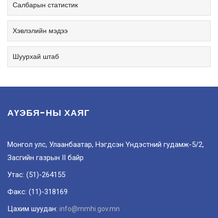
Салбарын статистик
Хэвлэлийн мэдээ
Шуурхай штаб
АҮЭБЯ-НЫ ХАЯГ
Монгол улс, Улаанбаатар, Нэгдсэн Үндэстний гудамж-5/2,
Засгийн газрын II байр
Утас: (51)-264155
Факс: (11)-318169
Цахим шуудан:
info@mmhi.gov.mn