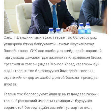
Сайд Г.Дамдиннямын зүгээс газрын тос боловсруулах
үйлдвэрийн бүтээн байгуулалтын ажлыг шуурхайлахад
Засгийн газар, УИХ-аас холбогдох шийдвэрийг яаралтай
гаргуулахад дэмжлэг үзүүлж ажиллахаа илэрхийлсэн билээ.
Үргэлжлүүлэн хэлсэн үгэндээ Монгол Улсад хэрэгжиж буй
анхны газрын тос боловсруулах үйлдвэрийн төсөл нь
стратегийн өндөр ач холбогдолтой болохыг яриандаа
дурдав.
Газрын тос боловсруулах үйлдвэр нь гадаадаас газрын
тосны бүтээгдэхүүний импортын хамаарлыг бууруулах
зорилготой бөгөөд эдийн засгийн тусгаар тогтнол,