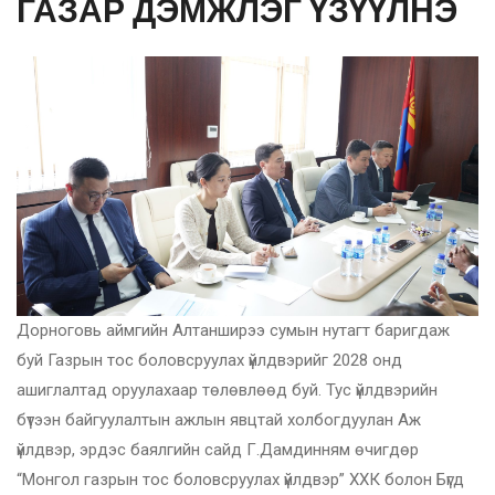
ГАЗАР ДЭМЖЛЭГ ҮЗҮҮЛНЭ
Дорноговь аймгийн Алтанширээ сумын нутагт баригдаж
буй Газрын тос боловсруулах үйлдвэрийг 2028 онд
ашиглалтад оруулахаар төлөвлөөд буй. Тус үйлдвэрийн
бүтээн байгуулалтын ажлын явцтай холбогдуулан Аж
үйлдвэр, эрдэс баялгийн сайд Г.Дамдинням өчигдөр
“Монгол газрын тос боловсруулах үйлдвэр” ХХК болон Бүгд