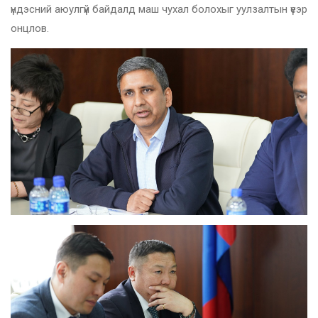
үндэсний аюулгүй байдалд маш чухал болохыг уулзалтын үеэр
онцлов.