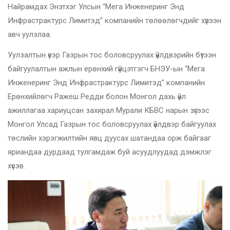
Найрамдах Энэтхэг Улсын “Мега Инженеринг Энд
Инфрастрактурс Лимитэд” компанийн төлөөлөгчдийг хүлээн
авч уулзлаа.
Уулзалтын үеэр Газрын тос боловсруулах үйлдвэрийн бүтээн
байгуулалтын ажлын ерөнхий гүйцэтгэгч БНЭУ-ын “Мега
Инженеринг Энд Инфрастрактурс Лимитэд” компанийн
Ерөнхийлөгч Ражеш Редди болон Монгол дахь үйл
ажиллагаа хариуцсан захирал Мурали КБВС нарын зүгээс
Монгол Улсад Газрын тос боловсруулах үйлдвэр байгуулах
төслийн хэрэгжилтийн явц дуусах шатандаа орж байгааг
яриандаа дурдаад тулгамдаж буй асуудлуудад дэмжлэг
хүсэв.