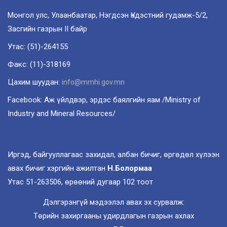
Монгол улс, Улаанбаатар, Нэгдсэн Үндэстний гудамж-5/2,
Засгийн газрын II байр
Утас: (51)-264155
Факс: (11)-318169
Цахим шуудан:
info@mmhi.gov.mn
Facebook: Аж үйлдвэр, эрдэс баялгийн яам /Ministry of
Industry and Mineral Resources/
Иргэд, байгууллагаас захидал, албан бичиг, өргөдөл хүлээн
авах бичиг хэргийн ажилтан
Н.Болормаа
Утас 51-263506, өрөөний дугаар 102 тоот
Дэлгэрэнгүй мэдээлэл авах эх сурвалж:
Төрийн захиргааны удирдлагын газрын ахлах