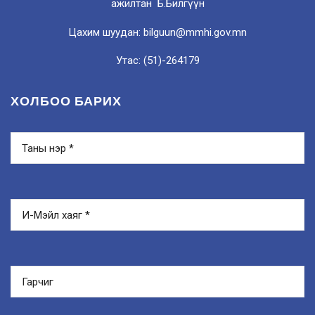
ажилтан Б.Билгүүн
Цахим шуудан: bilguun@mmhi.gov.mn
Утас: (51)-264179
ХОЛБОО БАРИХ