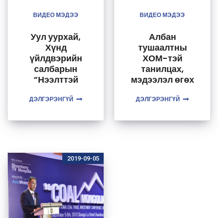
ВИДЕО МЭДЭЭ
ВИДЕО МЭДЭЭ
Уул уурхай,
Албан
Хүнд
тушаалтны
үйлдвэрийн
ХОМ-тэй
салбарын
танилцах,
“Нээлттэй
мэдээлэл өгөх
өдөрлөг”
тухай /2019/
ДЭЛГЭРЭНГҮЙ
болно
ДЭЛГЭРЭНГҮЙ
2019-09-05