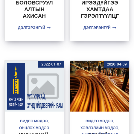
БОЛОВСРУУЛ
ИРЭЭДҮЙГЭЭ
АЛТЫН
ХАМТДАА
АХИСАН
ГЭРЭЛТҮҮЛЦГ
ТҮВШНИЙ
ЭЭЕ.
ДЭЛГЭРЭНГҮЙ
СУРГАЛТАД
ДЭЛГЭРЭНГҮЙ
ХАМРАГДАХЫ
Г УРЬЖ БАЙНА
2022-01-07
2020-04-09
ВИДЕО МЭДЭЭ
ВИДЕО МЭДЭЭ
,
,
ОНЦЛОХ МЭДЭЭ
ХЭВЛЭЛИЙН МЭДЭЭ
,