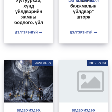
Уул уурхай,
“Зэсийн
ЦАГ ҮЕ, ҮЙЛ ЯВДАЛ
хүнд
баяжмалын
үйлдвэрийн
үйлдвэр”
яамны
шторк
бодлого, үйл
ажиллагаа,
ДЭЛГЭРЭНГҮЙ
хэрэгжүүлж
ДЭЛГЭРЭНГҮЙ
буй
төслүүдийн
талаарх видео
мэдээлэл
2020-04-09
2019-09-23
ВИДЕО МЭДЭЭ
ВИДЕО МЭДЭЭ
,