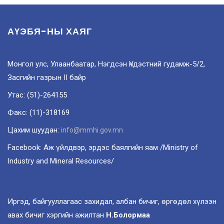
АҮЭБЯ-НЫ ХАЯГ
Монгол улс, Улаанбаатар, Нэгдсэн Үндэстний гудамж-5/2,
Засгийн газрын II байр
Утас: (51)-264155
Факс: (11)-318169
Цахим шуудан:
info@mmhi.gov.mn
Facebook: Аж үйлдвэр, эрдэс баялгийн яам /Ministry of
Industry and Mineral Resources/
Иргэд, байгууллагаас захидал, албан бичиг, өргөдөл хүлээн
авах бичиг хэргийн ажилтан
Н.Болормаа