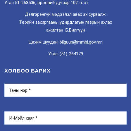
Утас 51-263506, өрөөний дугаар 102 тоот
Дэлгэрэнгүй мэдээлэл авах эх сурвалж:
Төрийн захиргааны удирдлагын газрын ахлах
ажилтан Б.Билгүүн
Цахим шуудан: bilguun@mmhi.gov.mn
Утас: (51)-264179
ХОЛБОО БАРИХ