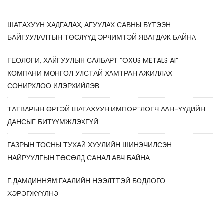
ШАТАХУУН ХАДГАЛАХ, АГУУЛАХ САВНЫ БҮТЭЭН
БАЙГУУЛАЛТЫН ТӨСЛҮҮД ЭРЧИМТЭЙ ЯВАГДАЖ БАЙНА
ГЕОЛОГИ, ХАЙГУУЛЫН САЛБАРТ “OXUS METALS AI”
КОМПАНИ МОНГОЛ УЛСТАЙ ХАМТРАН АЖИЛЛАХ
СОНИРХЛОО ИЛЭРХИЙЛЭВ
ТАТВАРЫН ӨРТЭЙ ШАТАХУУН ИМПОРТЛОГЧ ААН-ҮҮДИЙН
ДАНСЫГ БИТҮҮМЖЛЭХГҮЙ
ГАЗРЫН ТОСНЫ ТУХАЙ ХУУЛИЙН ШИНЭЧИЛСЭН
НАЙРУУЛГЫН ТӨСӨЛД САНАЛ АВЧ БАЙНА
Г.ДАМДИННЯМ:ГААЛИЙН НЭЭЛТТЭЙ БОДЛОГО
ХЭРЭГЖҮҮЛНЭ