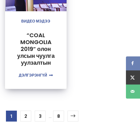
ВИДЕО МЭДЭЭ
“COAL
MONGOLIA
2019” олон
улсын чуулга
уулзалтын
үеэр УУХҮ-ийн
ДЭЛГЭРЭНГҮЙ
сайд
Д.Сумъяабаза
рын
Bloomberg
TV-д өгсөн
ярилцлага
1
2
3
...
8