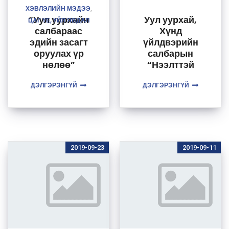
ХЭВЛЭЛИЙН МЭДЭЭ
,
“Уул уурхайн
Уул уурхай,
ЦАГ ҮЕ, ҮЙЛ ЯВДАЛ
салбараас
Хүнд
эдийн засагт
үйлдвэрийн
оруулах үр
салбарын
нөлөө”
“Нээлттэй
нэвтрүүлэг
өдөрлөг”
ДЭЛГЭРЭНГҮЙ
ДЭЛГЭРЭНГҮЙ
болно
2019-09-23
2019-09-11