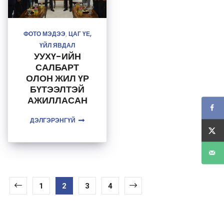
ФОТО МЭДЭЭ
ЦАГ ҮЕ,
,
ҮЙЛ ЯВДАЛ
УУХҮ-ИЙН
САЛБАРТ
ОЛОН ЖИЛ ҮР
БҮТЭЭЛТЭЙ
АЖИЛЛАСАН
ЗАРИМ
ДЭЛГЭРЭНГҮЙ
ХҮНИЙГ
ТӨРИЙН ДЭЭД
ОДОН,
МЕДАЛИАР
ШАГНАЛАА
1
2
3
4