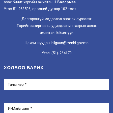
авах бичиг хэргийн ажилтан
Н.Болормаа
Утас 51-263506, өрөөний дугаар 102 тоот
Дэлгэрэнгүй мэдээлэл авах эх сурвалж:
Төрийн захиргааны удирдлагын газрын ахлах
ажилтан Б.Билгүүн
Цахим шуудан: bilguun@mmhi.gov.mn
Утас: (51)-264179
ХОЛБОО БАРИХ