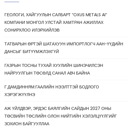
ГЕОЛОГИ, ХАЙГУУЛЫН САЛБАРТ “OXUS METALS AI”
КОМПАНИ МОНГОЛ УЛСТАЙ ХАМТРАН АЖИЛЛАХ
СОНИРХЛОО ИЛЭРХИЙЛЭВ
ТАТВАРЫН ӨРТЭЙ ШАТАХУУН ИМПОРТЛОГЧ ААН-ҮҮДИЙН
ДАНСЫГ БИТҮҮМЖЛЭХГҮЙ
ГАЗРЫН ТОСНЫ ТУХАЙ ХУУЛИЙН ШИНЭЧИЛСЭН
НАЙРУУЛГЫН ТӨСӨЛД САНАЛ АВЧ БАЙНА
Г.ДАМДИННЯМ:ГААЛИЙН НЭЭЛТТЭЙ БОДЛОГО
ХЭРЭГЖҮҮЛНЭ
АЖ ҮЙЛДВЭР, ЭРДЭС БАЯЛГИЙН САЙДЫН 2027 ОНЫ
ТӨСВИЙН ТӨСЛИЙН ОЛОН НИЙТИЙН ХЭЛЭЛЦҮҮЛГИЙГ
ЗОХИОН БАЙГУУЛЛАА