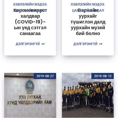
ХЭВЛЭЛИЙН МЭДЭЭ
ХЭВЛЭЛИЙН МЭДЭЭ
,
,
Короновируст
Бэрхийн
ЦАГ ҮЕ, ҮЙЛ ЯВДАЛ
ЦАГ ҮЕ, ҮЙЛ ЯВДАЛ
халдвар
уурхайг
(COVID-19)-
түшиглэн далд
ын үед сэтгэл
уурхайн музей
санаагаа
бий болно
дэмжих
ДЭЛГЭРЭНГҮЙ
зорилгоор
ДЭЛГЭРЭНГҮЙ
амьсгалын
дасгал хийж
хэвшээрэй
2019-08-27
2019-08-12