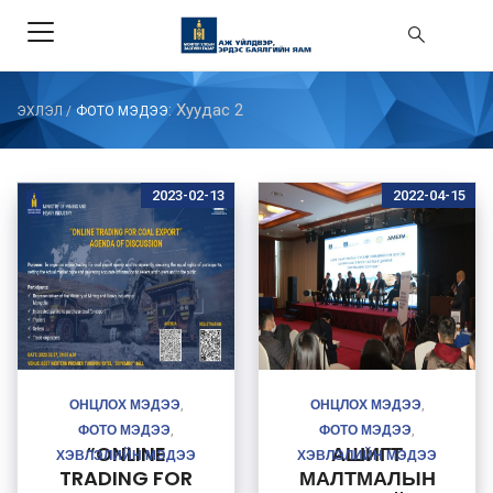
: Хуудас 2
ЭХЛЭЛ
/
ФОТО МЭДЭЭ
2023-02-13
2022-04-15
ОНЦЛОХ МЭДЭЭ
ОНЦЛОХ МЭДЭЭ
,
,
ФОТО МЭДЭЭ
ФОТО МЭДЭЭ
,
,
“ONLINE
АШИГТ
ХЭВЛЭЛИЙН МЭДЭЭ
ХЭВЛЭЛИЙН МЭДЭЭ
TRADING FOR
МАЛТМАЛЫН