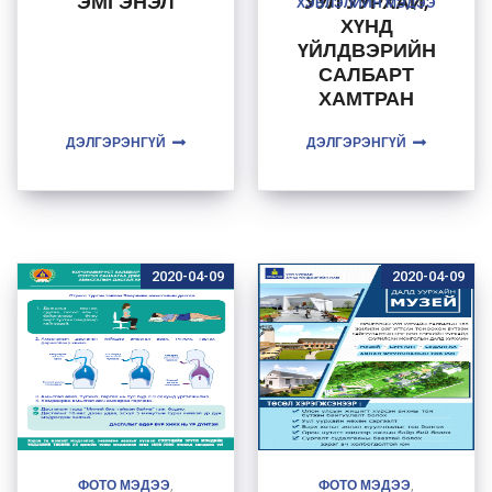
ЭМГЭНЭЛ
УУЛ УУРХАЙ,
ХЭВЛЭЛИЙН МЭДЭЭ
ХҮНД
ҮЙЛДВЭРИЙН
САЛБАРТ
ХАМТРАН
АЖИЛЛАХ
ДЭЛГЭРЭНГҮЙ
СОНИРХЛОО
ДЭЛГЭРЭНГҮЙ
ИЛЭРХИЙЛЭВ
2020-04-09
2020-04-09
ФОТО МЭДЭЭ
ФОТО МЭДЭЭ
,
,