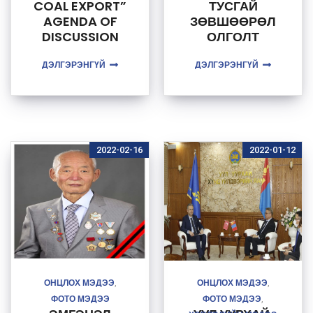
COAL EXPORT”
ТУСГАЙ
AGENDA OF
ЗӨВШӨӨРӨЛ
DISCUSSION
ОЛГОЛТ
ЦАХИМЖСАНА
ДЭЛГЭРЭНГҮЙ
ДЭЛГЭРЭНГҮЙ
АР ЖИЛД
ОЛГОГДОХ
ТУСГАЙ
ЗӨВШӨӨРЛИЙ
Н ТОО 3-4
ДАХИН
2022-02-16
2022-01-12
НЭМЭГДЭНЭ
ОНЦЛОХ МЭДЭЭ
ОНЦЛОХ МЭДЭЭ
,
,
ФОТО МЭДЭЭ
ФОТО МЭДЭЭ
,