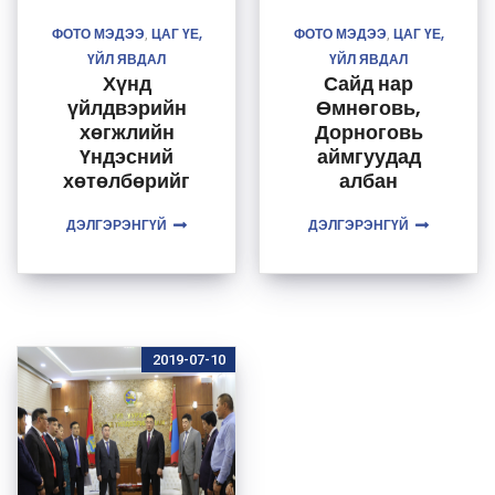
ФОТО МЭДЭЭ
ЦАГ ҮЕ,
ФОТО МЭДЭЭ
ЦАГ ҮЕ,
,
,
ҮЙЛ ЯВДАЛ
ҮЙЛ ЯВДАЛ
Хүнд
Сайд нар
үйлдвэрийн
Өмнөговь,
хөгжлийн
Дорноговь
Үндэсний
аймгуудад
хөтөлбөрийг
албан
хэрэгжүүлэх
даалгаварын
ДЭЛГЭРЭНГҮЙ
арга
хэрэгжилтийг
ДЭЛГЭРЭНГҮЙ
хэмжээний
шалган
төлөвлөгөө
ажиллалаа
2019-07-10