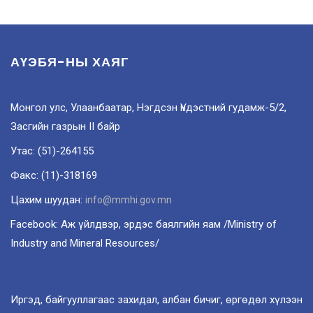
АҮЭБЯ-НЫ ХАЯГ
Монгол улс, Улаанбаатар, Нэгдсэн Үндэстний гудамж-5/2,
Засгийн газрын II байр
Утас: (51)-264155
Факс: (11)-318169
Цахим шуудан:
info@mmhi.gov.mn
Facebook: Аж үйлдвэр, эрдэс баялгийн яам /Ministry of
Industry and Mineral Resources/
Иргэд, байгууллагаас захидал, албан бичиг, өргөдөл хүлээн