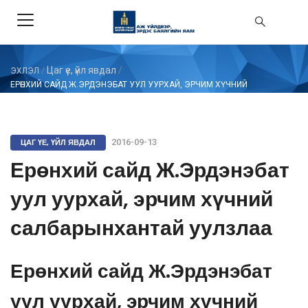
Цаг үе, үйл явдал
/
ЭХЛЭЛ
/
ЕРӨНХИЙ САЙД Ж.ЭРДЭНЭБАТ УУЛ УУРХАЙ, ЭРЧИМ ХҮЧНИЙ
САЛБАРЫНХАНТАЙ УУЛЗЛАА
ЦАГ ҮЕ, ҮЙЛ ЯВДАЛ
2016-09-13
Ерөнхий сайд Ж.Эрдэнэбат
уул уурхай, эрчим хүчний
салбарынхантай уулзлаа
Ерөнхий сайд Ж.Эрдэнэбат
уул уурхай, эрчим хүчний