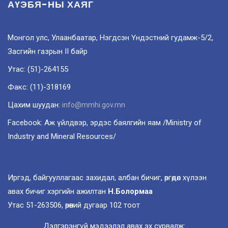
АҮЭБЯ-НЫ ХАЯГ
Монгол улс, Улаанбаатар, Нэгдсэн Үндэстний гудамж-5/2,
Засгийн газрын II байр
Утас: (51)-264155
Факс: (11)-318169
Цахим шуудан:
info@mmhi.gov.mn
Facebook: Аж үйлдвэр, эрдэс баялгийн яам /Ministry of
Industry and Mineral Resources/
Иргэд, байгууллагаас захидал, албан бичиг, өргөдөл хүлээн
авах бичиг хэргийн ажилтан
Н.Болормаа
Утас 51-263506, өрөөний дугаар 102 тоот
Дэлгэрэнгүй мэдээлэл авах эх сурвалж: