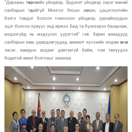
“Дарханы төмөрлөгийн үйлдвэр, Эрдэнэт үйлдвэр зэрэг манай
салбарын төдийгүй Монгол Улсын хөгжил, цэцэглэлтийн
бэлгэ тэмдэг болсон томоохон үйлдвэр, уурхайнуудын
эцэг болсон хүмүүс энд иржээ. Бид та бүхнээрээ бахархаж,
мэдэхгүйд нь мэдүүлэх үүрэгтэй” гэв. Харин ахмадууд
салбарын яам, удирдлагуудад амжилт хүсэхийн ялдам өмнөх
засаг, яамдын алдааг давтахгүй байж, том төслүүдээ
бодитой ажил болгохыг захилаа.