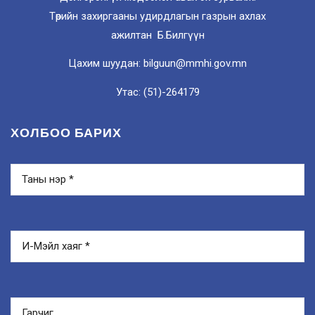
Төрийн захиргааны удирдлагын газрын ахлах
ажилтан Б.Билгүүн
Цахим шуудан: bilguun@mmhi.gov.mn
Утас: (51)-264179
ХОЛБОО БАРИХ