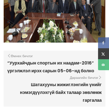
Өмнөх бичлэг
“Уурхайчдын спортын их наадам-2016”
үргэлжлэл ирэх сарын 05-06-нд болно
Дараагийн бичлэг
Шатахууны жижиглэнгийн үнийг
нэмэгдүүлэхгүй байх талаар зөвлөмж
гаргалаа