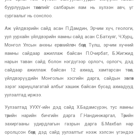
буурлуудын төлөөллийг салбарын яам нь хүлээн авч, үг
сургаалыг нь сонслоо.
Аж үйлдвэрийн сайд асан П.Дамдин, Эрчим хүч, геологи,
уул уурхайн үйлдвэрийн яамны сайд асан С.Батхуяг, Ч.Хурц,
Монгол Улсын анхны ерөнхийлөгч бөгөөд Түлш, эрчим хүчний
яамны сайдаар ажиллаж байсан П.Очирбат, Б.Жигжид
нарын таван сайд болон нэгдүгээр орлогч, орлогч, дэд
сайдаар ажиллаж байсан 12 ахмад, хамтарсан төсөл,
үйлдвэрүүдийн Монголын хэсгийн дарга, сайдын зөвлөх
зэрэг хариуцлагатай албыг хашиж байсан бусад ахмадууд
уулзалтад иржээ.
Уулзалтад УУХҮ-ийн дэд сайд Х.Бадамсүрэн, тус яамны
төрийн нарийн бичгийн дарга Г.Нандинжаргал, Төрийн
захиргааны удирдлагын газрын дарга Б.Махбал нар
оролцсон бөгөөд дэд сайд уулзалтыг нээж хэлсэн үгэндээ