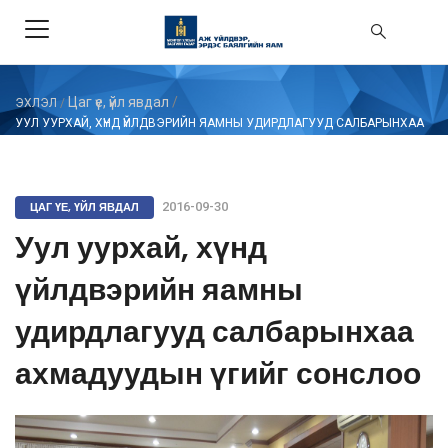
Цаг үе, үйл явдал
/
ЭХЛЭЛ
/
УУЛ УУРХАЙ, ХҮНД ҮЙЛДВЭРИЙН ЯАМНЫ УДИРДЛАГУУД САЛБАРЫНХАА
АХМАДУУДЫН ҮГИЙГ СОНСЛОО
ЦАГ ҮЕ, ҮЙЛ ЯВДАЛ
2016-09-30
Уул уурхай, хүнд
үйлдвэрийн яамны
удирдлагууд салбарынхаа
ахмадуудын үгийг сонслоо