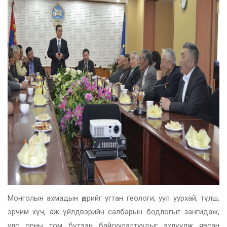
Монголын ахмадын өдрийг угтан геологи, уул уурхай, түлш,
эрчим хүч, аж үйлдвэрийн салбарын бодлогыг зангидаж,
улс орны том бүтээн байгуулалтуудыг эхлүүлж явсан