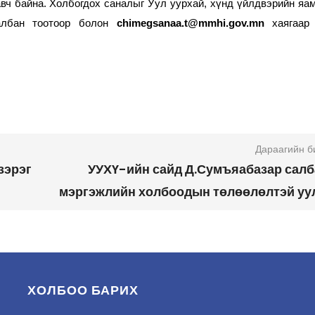
авч байна. Холбогдох саналыг Уул уурхай, хүнд үйлдвэрийн яа
албан тоотоор болон
chimegsanaa.t@mmhi.gov.mn
хаягаар
Дараагийн б
зэрэг
УУХҮ-ийн сайд Д.Сумъяабазар сал
мэргэжлийн холбоодын төлөөлөлтэй уу
ХОЛБОО БАРИХ