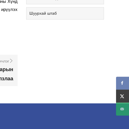
мны Хүнд
 ирүүлэх
Шуурхай штаб
ичлэг
барын
лзлаа