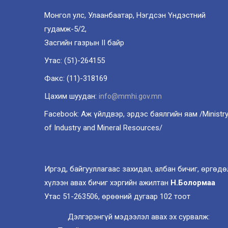
Монгол улс, Улаанбаатар, Нэгдсэн Үндэстний
гудамж-5/2,
Засгийн газрын II байр
Утас: (51)-264155
Факс: (11)-318169
Цахим шуудан:
info@mmhi.gov.mn
Facebook: Аж үйлдвэр, эрдэс баялгийн яам /Ministr
of Industry and Mineral Resources/
Иргэд, байгууллагаас захидал, албан бичиг, өргөдө
хүлээн авах бичиг хэргийн ажилтан
Н.Болормаа
Утас 51-263506, өрөөний дугаар 102 тоот
Дэлгэрэнгүй мэдээлэл авах эх сурвалж: