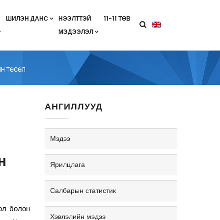
ШИЛЭН ДАНС
НЭЭЛТТЭЙ
11-11 ТӨВ
МЭДЭЭЛЭЛ
агааны хөтөлбөр
лэлт
ан гэрээ
ө
Салбарын жендерийн бодлого
ЙН ТӨСӨЛ
АНГИЛЛУУД
Мэдээ
н
Ярилцлага
Салбарын статистик
өл болон
Хэвлэлийн мэдээ