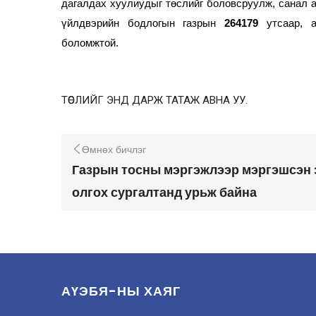
дагалдах хуулиудыг төслийг боловсруулж, санал 
үйлдвэрийн бодлогын газрын
264179
утсаар, 
боломжтой.
ТӨСЛИЙГ ЭНД ДАРЖ ТАТАЖ АВНА УУ.
Өмнөх бичлэг
Газрын тосны мэргэжлээр мэргэшсэн 
олгох сургалтанд урьж байна
АҮЭБЯ-НЫ ХАЯГ