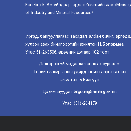
Facebook: Аж үйлдвэр, эрдэс баялгийн яам /Ministr
of Industry and Mineral Resources/
Иргэд, байгууллагаас захидал, албан бичиг, өргөдө
хүлээн авах бичиг хэргийн ажилтан
Н.Болормаа
Утас 51-263506, өрөөний дугаар 102 тоот
Дэлгэрэнгүй мэдээлэл авах эх сурвалж:
Төрийн захиргааны удирдлагын газрын ахлах
ажилтан Б.Билгүүн
Цахим шуудан: bilguun@mmhi.gov.mn
Утас: (51)-264179