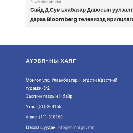
Өмнөх бичлэг
Сайд Д.Сумъяабазар Давосын уулзал
дараа Bloomberg телевизэд ярилцлаг
АҮЭБЯ-НЫ ХАЯГ
Монгол улс, Улаанбаатар, Нэгдсэн Үндэстний
гудамж-5/2,
Засгийн газрын II байр
Утас: (51)-264155
Факс: (11)-318169
Цахим шуудан:
info@mmhi.gov.mn