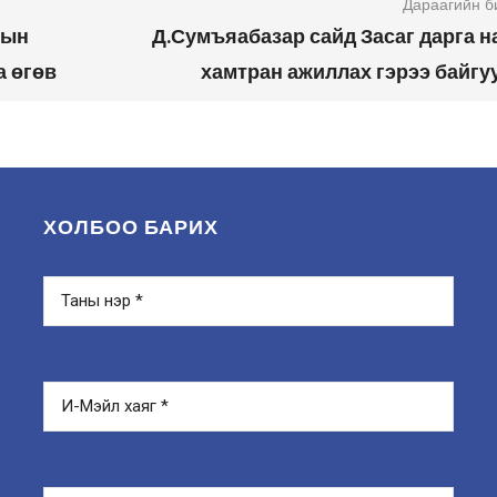
Дараагийн б
тын
Д.Сумъяабазар сайд Засаг дарга н
а өгөв
хамтран ажиллах гэрээ байгу
ХОЛБОО БАРИХ