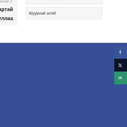
ичлэг
артай
Шуурхай штаб
уллаа