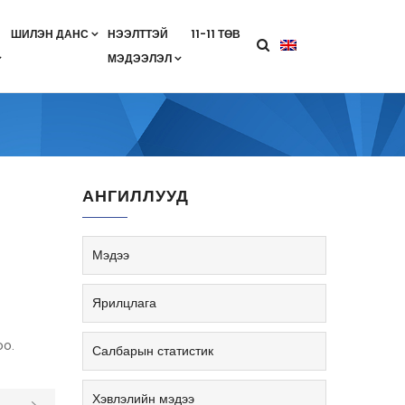
ШИЛЭН ДАНС
НЭЭЛТТЭЙ
11-11 ТӨВ
МЭДЭЭЛЭЛ
агааны хөтөлбөр
лэлт
ан гэрээ
ө
Салбарын жендерийн бодлого
АНГИЛЛУУД
Мэдээ
Ярилцлага
оо.
Салбарын статистик
Хэвлэлийн мэдээ