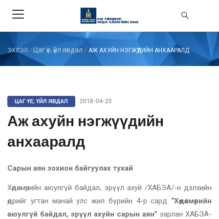
Цаг үе, үйл явдал
/
ЭХЛЭЛ
/
АЖ АХУЙН НЭГЖҮҮДИЙН АНХААРАЛД
ЦАГ ҮЕ, ҮЙЛ ЯВДАЛ
2018-04-23
Аж ахуйн нэгжүүдийн
анхааралд
Сарын аян зохион байгуулах тухай
Хөдөлмөрийн аюулгүй байдал, эрүүл ахуй /ХАБЭА/-н дэлхийн
өдрийг угтан манай улс жил бүрийн 4-р сард
“Хөдөлмөрийн
аюулгүй байдал, эрүүл ахуйн сарын аян”
зарлан ХАБЭА-