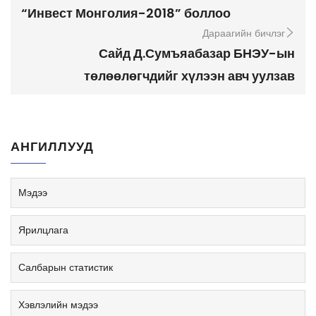
“Инвест Монголия-2018” боллоо
Дараагийн бичлэг
Сайд Д.Сумъяабазар БНЭУ-ын
төлөөлөгчдийг хүлээн авч уулзав
АНГИЛЛУУД
Мэдээ
Ярилцлага
Салбарын статистик
Хэвлэлийн мэдээ