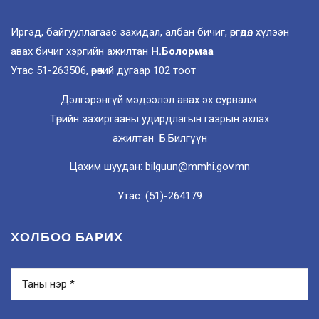
Иргэд, байгууллагаас захидал, албан бичиг, өргөдөл хүлээн
авах бичиг хэргийн ажилтан
Н.Болормаа
Утас 51-263506, өрөөний дугаар 102 тоот
Дэлгэрэнгүй мэдээлэл авах эх сурвалж:
Төрийн захиргааны удирдлагын газрын ахлах
ажилтан Б.Билгүүн
Цахим шуудан: bilguun@mmhi.gov.mn
Утас: (51)-264179
ХОЛБОО БАРИХ