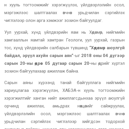
н хууль тогтоомжийг хэрэгжүүлэх, үйлдвэрлэлийн осол,
мэргэжлээс шалтгаалах өвчнөөс урьдчилан сэргийлэх
чиглэлээр олон арга хэмжээг зохион байгуулдаг.
Уул уурхай, хүнд үйлдвэрийн яам нь Хөдөлмөр, нийгмийн
хамгааллын яамтай хамтран Геологи, уул уурхай, газрын
тос, хүнд үйлдвэрийн салбарын түвшинд
“Хөдөлмөр аюулгүй
байдал, эрүүл ахуйн сарын аян”
-ыг
2018 оны 04 дүгээр
сарын 20-ны өдрөөс 05 дугаар сарын 20-
ны өдрийг хүртэл
зохион байгуулахаар ажиллаж байна.
Сарын аяны хүрээнд танай байгууллага нийгмийн
хариуцлагаа хэрэгжүүлэн, ХАБЭА-н хууль тогтоомжийн
хэрэгжилтийг ханган нийт ажиллагсдынхаа эрүүл аюулгүй
орчинд ажиллах, амьдрах нөхцөлийг сайжруулах,
үйлдвэрлэлийн осол, мэргэжлээс шалтгаалах өвчнөөс
урьдчилан сэргийлэх чиглэлээр хийгдсэн тодорхой