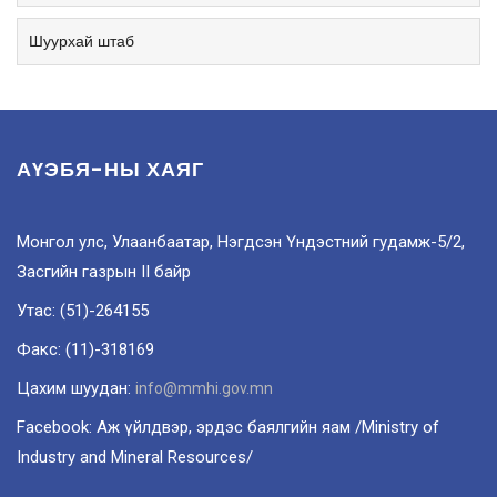
Шуурхай штаб
АҮЭБЯ-НЫ ХАЯГ
Монгол улс, Улаанбаатар, Нэгдсэн Үндэстний гудамж-5/2,
Засгийн газрын II байр
Утас: (51)-264155
Факс: (11)-318169
Цахим шуудан:
info@mmhi.gov.mn
Facebook: Аж үйлдвэр, эрдэс баялгийн яам /Ministry of
Industry and Mineral Resources/