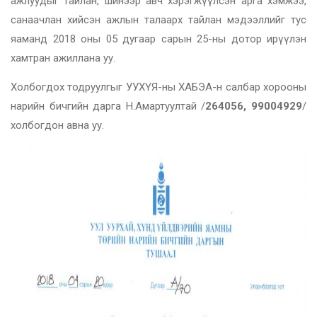
ажлуудыг тайлан, шинээр авч хэрэгжүүлсэн арга хэмжээ,
санаачлан хийсэн ажлын талаарх тайлан мэдээллийг тус
яаманд 2018 оны 05 дугаар сарын 25-ны дотор ирүүлэн
хамтран ажиллана уу.
Холбогдох тодруулгыг УУХҮЯ-ны ХАБЭА-н салбар хорооны
нарийн бичгийн дарга Н.Амартуултай /
264056, 99004929
/
холбогдон авна уу.