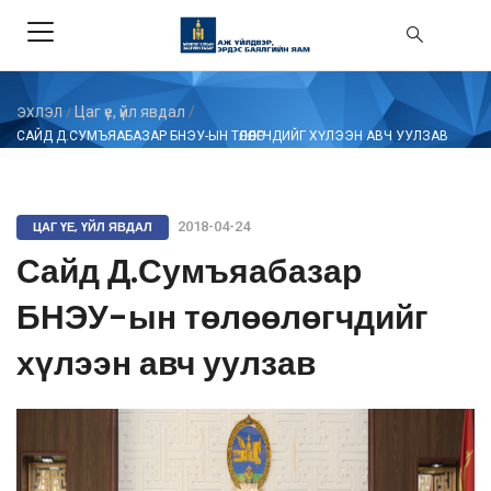
Цаг үе, үйл явдал
/
ЭХЛЭЛ
/
САЙД Д.СУМЪЯАБАЗАР БНЭУ-ЫН ТӨЛӨӨЛӨГЧДИЙГ ХҮЛЭЭН АВЧ УУЛЗАВ
ЦАГ ҮЕ, ҮЙЛ ЯВДАЛ
2018-04-24
Сайд Д.Сумъяабазар
БНЭУ-ын төлөөлөгчдийг
хүлээн авч уулзав