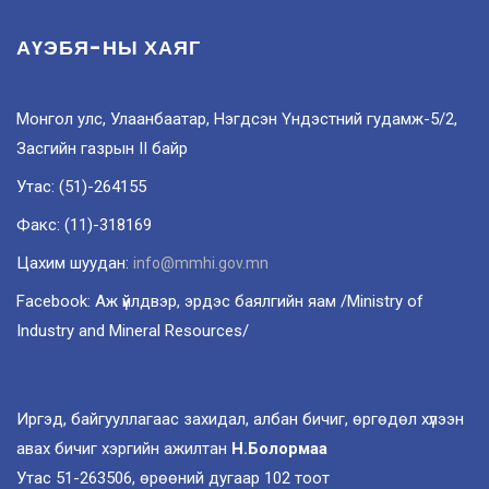
АҮЭБЯ-НЫ ХАЯГ
Монгол улс, Улаанбаатар, Нэгдсэн Үндэстний гудамж-5/2,
Засгийн газрын II байр
Утас: (51)-264155
Факс: (11)-318169
Цахим шуудан:
info@mmhi.gov.mn
Facebook: Аж үйлдвэр, эрдэс баялгийн яам /Ministry of
Industry and Mineral Resources/
Иргэд, байгууллагаас захидал, албан бичиг, өргөдөл хүлээн
авах бичиг хэргийн ажилтан
Н.Болормаа
Утас 51-263506, өрөөний дугаар 102 тоот