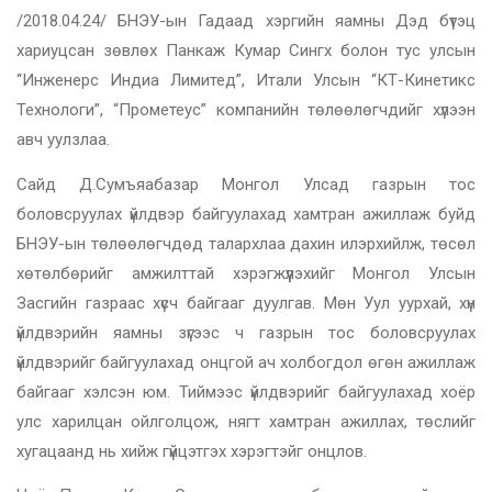
/2018.04.24/ БНЭУ-ын Гадаад хэргийн яамны Дэд бүтэц
хариуцсан зөвлөх Панкаж Кумар Сингх болон тус улсын
“Инженерс Индиа Лимитед”, Итали Улсын “КТ-Кинетикс
Технологи”, “Прометеус” компанийн төлөөлөгчдийг хүлээн
авч уулзлаа.
Сайд Д.Сумъяабазар Монгол Улсад газрын тос
боловсруулах үйлдвэр байгуулахад хамтран ажиллаж буйд
БНЭУ-ын төлөөлөгчдөд талархлаа дахин илэрхийлж, төсөл
хөтөлбөрийг амжилттай хэрэгжүүлэхийг Монгол Улсын
Засгийн газраас хүсч байгааг дуулгав. Мөн Уул уурхай, хүн
үйлдвэрийн яамны зүгээс ч газрын тос боловсруулах
үйлдвэрийг байгуулахад онцгой ач холбогдол өгөн ажиллаж
байгааг хэлсэн юм. Тиймээс үйлдвэрийг байгуулахад хоёр
улс харилцан ойлголцож, нягт хамтран ажиллах, төслийг
хугацаанд нь хийж гүйцэтгэх хэрэгтэйг онцлов.