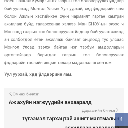
Ноён Панкаж Кумар Сингх газрын тос боловсруулах үйлдвэр
байгуулахад Монгол Улсын Уул уурхай, хүнд үйлдвэрийн яам
болон Ажлын хэсгийнхэн хүчин чармайлт гарган хамтран
ажиллаж буйд талархсанаа хэллээ. Мөн БНЭУ-ын зүгээс ч
Монголд газрын тос боловсруулах үйлдвэр байгуулах ажилд
ач холбогдол өгөн ажиллаж байгааг онцлоод тус улсаас
Монгол Улсад зээлж байгаа нэг тэрбум ам.долларын
өртөгтэйгөөр баригдах газрын тос боловсруулах
үйлдвэрийн төслийн явцын талаар мэдээлэл өгсөн юм.
Уул уурхай, хүнд үйлдвэрийн яам.
Өмнөх бичлэг
Аж ахуйн нэгжүүдийн анхааралд
Дараагийн бичлэг
Түгээмэл тархацтай ашигт малтмалын
асуудлаар хэлэлцлээ