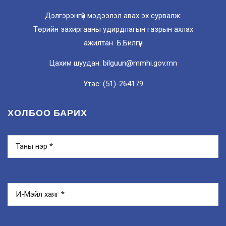
Дэлгэрэнгүй мэдээлэл авах эх сурвалж:
Төрийн захиргааны удирдлагын газрын ахлах
ажилтан Б.Билгүүн
Цахим шуудан: bilguun@mmhi.gov.mn
Утас: (51)-264179
ХОЛБОО БАРИХ