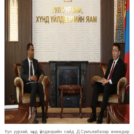
Уул уурхай, хүнд үйлдвэрийн сайд Д.Сумъяабазар өнөөдөр