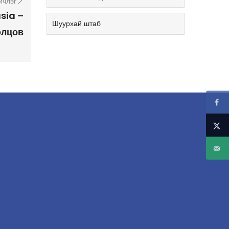
ичлэг
sia –
Шуурхай штаб
олцов