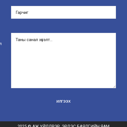
л
2025 © АЖ ҮЙЛДВЭР, ЭРДЭС БАЯЛГИЙН ЯАМ