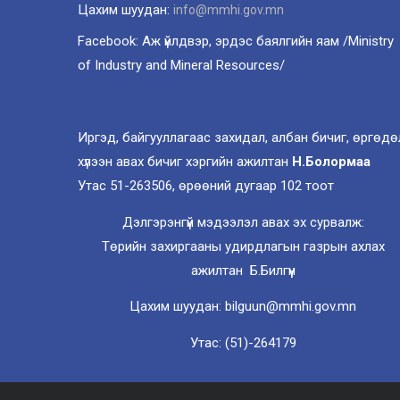
Цахим шуудан:
info@mmhi.gov.mn
Facebook: Аж үйлдвэр, эрдэс баялгийн яам /Ministry
of Industry and Mineral Resources/
Иргэд, байгууллагаас захидал, албан бичиг, өргөдө
хүлээн авах бичиг хэргийн ажилтан
Н.Болормаа
Утас 51-263506, өрөөний дугаар 102 тоот
Дэлгэрэнгүй мэдээлэл авах эх сурвалж:
Төрийн захиргааны удирдлагын газрын ахлах
ажилтан Б.Билгүүн
Цахим шуудан: bilguun@mmhi.gov.mn
Утас: (51)-264179