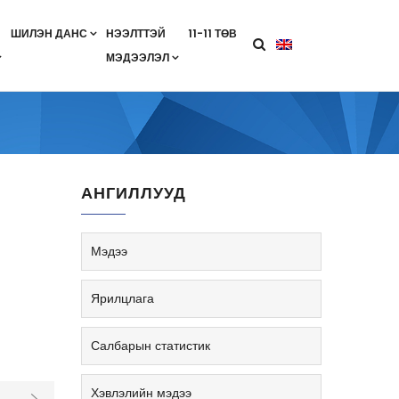
ШИЛЭН ДАНС
НЭЭЛТТЭЙ
11-11 ТӨВ
МЭДЭЭЛЭЛ
агааны хөтөлбөр
лэлт
ан гэрээ
ө
Салбарын жендерийн бодлого
АНГИЛЛУУД
Мэдээ
Ярилцлага
Салбарын статистик
Хэвлэлийн мэдээ