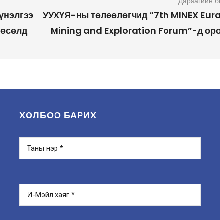
Дараагийн б
үнэлгээ
УУХҮЯ-ны төлөөлөгчид “7th MINEX Eura
төсөлд
Mining and Exploration Forum”-д ор
ХОЛБОО БАРИХ