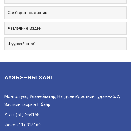
Салбарын статистик
Хэвлэлийн мэдээ
Шуурхай штаб
АҮЭБЯ-НЫ ХАЯГ
Монгол улс, Улаанбаатар, Нэгдсэн Үндэстний гудамж-5/2,
Засгийн газрын II байр
Утас: (51)-264155
Факс: (11)-318169