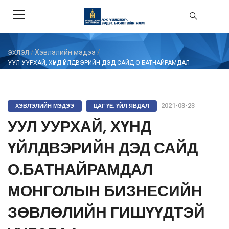
Хэвлэлийн мэдээ
/
ЭХЛЭЛ
/
УУЛ УУРХАЙ, ХҮНД ҮЙЛДВЭРИЙН ДЭД САЙД О.БАТНАЙРАМДАЛ
МОНГОЛЫН БИЗНЕСИЙН ЗӨВЛӨЛИЙН ГИШҮҮДТЭЙ УУЛЗЛАА
ХЭВЛЭЛИЙН МЭДЭЭ
ЦАГ ҮЕ, ҮЙЛ ЯВДАЛ
2021-03-23
УУЛ УУРХАЙ, ХҮНД
ҮЙЛДВЭРИЙН ДЭД САЙД
О.БАТНАЙРАМДАЛ
МОНГОЛЫН БИЗНЕСИЙН
ЗӨВЛӨЛИЙН ГИШҮҮДТЭЙ