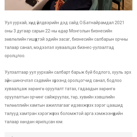
Уул уурхай, хүнд үйлдвэрийн дэд сайд О.Батнайрамдал 2021
оны 3 дугаар сарын 22-ны өдөр Монголын бизнесийн
зөвлөлийн гишүүдтэй эдийн засаг, бизнесийн салбарын орчны
талаар санал, мэдээлэл хуваалцах бизнес-уулзалтад
оролцлоо.
Уулзалтаар уул уурхайн салбарт барьж буй бодлого, хууль эрх
зүйн шинэчлэл сэдвийн хүрээнд оролцогчид санал, бодлоо
хуваалцаж хөрөнгө оруулалт татах, гадаадын хөрөнгө
оруулалтын орчинг сайжруулах, төр, хувийн хэвшлийн
төлөөллийн хамтын ажиллагааг идэвхжүүлэх зэрэг цаашид
талууд хамтран хэрэгжүүлэх боломжтой арга хэмжээнүүдийн
талаар хөндөн ярилцсан юм.