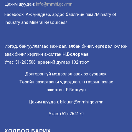
Цахим шуудан:
info@mmhi.gov.mn
Facebook: Аж үйлдвэр, эрдэс баялгийн яам /Ministry of
Industry and Mineral Resources/
Иргэд, байгууллагаас захидал, албан бичиг, өргөдөл хүлээн
авах бичиг хэргийн ажилтан
Н.Болормаа
Утас 51-263506, өрөөний дугаар 102 тоот
Дэлгэрэнгүй мэдээлэл авах эх сурвалж:
Төрийн захиргааны удирдлагын газрын ахлах
ажилтан Б.Билгүүн
Цахим шуудан: bilguun@mmhi.gov.mn
Утас: (51)-264179
ХОЛБОО БАРИХ