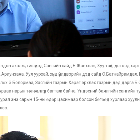
Ёндон ахалж, гишүүдэд Сангийн сайд Б.Жавхлан, Хуул зүй, дотоод хэр
Ариунзаяа, Уул уурхай, хүнд үйлдвэрийн дэд сайд О.Батнайрамдал,
лөх Э.Болормаа, Засгийн газрын Хэрэг эрхлэх газрын дэд дарга Б.
рваа нарын төлөөллүүд багтаж байна. Үндэсний баялгийн сангийн т
хурал энэ сарын 15-ны өдөр цахимаар болсон бөгөөд хурлаар хуул
лээ.