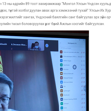
ын 13-ны өдрийн 89 тоот захирамжаар “Монгол Улсын Үндсэн хууль
үлэх, түүнтэй холбогдуулан авах арга хэмжээний тухай” Улсын Их Ху
хэрэгжилтийг хангах, Үндэсний баялгийн санг байгуулах эрх зүйн о
уулийн төсөл боловсруулах үүрэг бүхий Ажлын хэсгийг байгуулсан.