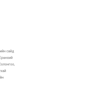
гийн сайд
 Ерөнхий
Солонгоо,
ухай
ийн