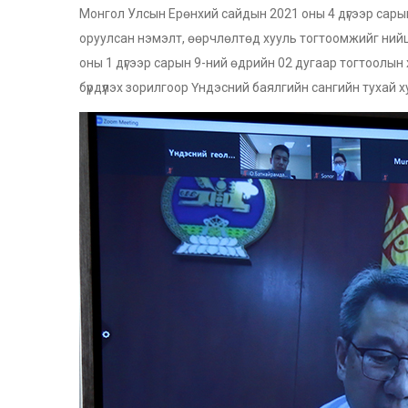
Монгол Улсын Ерөнхий сайдын 2021 оны 4 дүгээр сар
оруулсан нэмэлт, өөрчлөлтөд хууль тогтоомжийг нийцү
оны 1 дүгээр сарын 9-ний өдрийн 02 дугаар тогтоолын 
бүрдүүлэх зорилгоор Үндэсний баялгийн сангийн тухай х