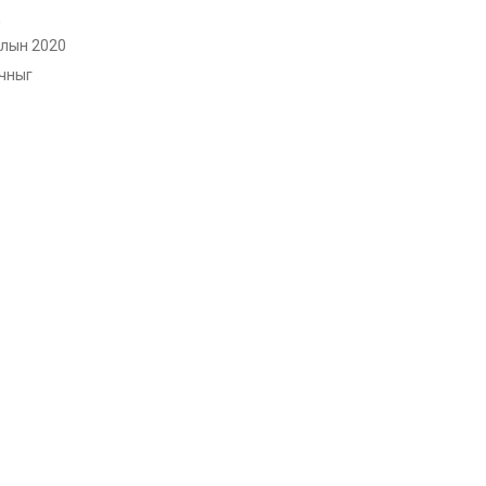
д
рлын 2020
рчныг