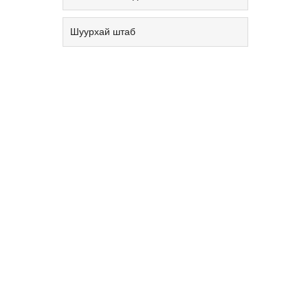
Шуурхай штаб