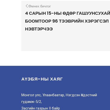
Өмнөх бичлэг
4 САРЫН 15-НЫ ӨДӨР ГАШУУНСУХА
БООМТООР 96 ТЭЭВРИЙН ХЭРЭГСЭЛ
НЭВТЭРЧЭЭ
АҮЭБЯ-НЫ ХАЯГ
Монгол улс, Улаанбаатар, Нэгдсэн Үндэстний
гудамж-5/2,
Засгийн газрын II байр