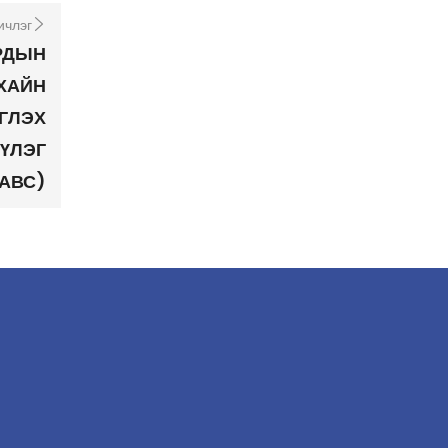
ичлэг
РДЫН
ХАЙН
ГЛЭХ
ҮЛЭГ
АВС)