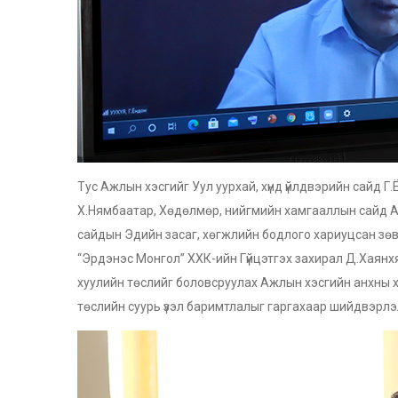
Тус Ажлын хэсгийг Уул уурхай, хүнд үйлдвэрийн сайд Г.
Х.Нямбаатар, Хөдөлмөр, нийгмийн хамгааллын сайд А.
сайдын Эдийн засаг, хөгжлийн бодлого хариуцсан зөв
“Эрдэнэс Монгол” ХХК-ийн Гүйцэтгэх захирал Д.Хаянхя
хуулийн төслийг боловсруулах Ажлын хэсгийн анхны 
төслийн суурь үзэл баримтлалыг гаргахаар шийдвэрлэ