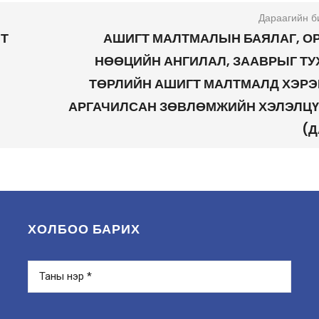
Дараагийн б
ЙТ
АШИГТ МАЛТМАЛЫН БАЯЛАГ, О
НӨӨЦИЙН АНГИЛАЛ, ЗААВРЫГ ТУ
ТӨРЛИЙН АШИГТ МАЛТМАЛД ХЭРЭ
АРГАЧИЛСАН ЗӨВЛӨМЖИЙН ХЭЛЭЛЦҮ
(Д
ХОЛБОО БАРИХ