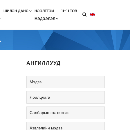
ШИЛЭН ДАНС
НЭЭЛТТЭЙ
11-11 ТӨВ
МЭДЭЭЛЭЛ
агааны хөтөлбөр
лэлт
ан гэрээ
ө
Салбарын жендерийн бодлого
А
АНГИЛЛУУД
Мэдээ
Ярилцлага
Салбарын статистик
Хэвлэлийн мэдээ