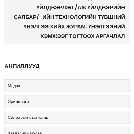
ҮЙЛДВЭРЛЭЛ /АЖ ҮЙЛДВЭРИЙН
САЛБАР/-ИЙН ТЕХНОЛОГИЙН ТҮВШНИЙ
ҮНЭЛГЭЭ ХИЙХ ЖУРАМ, ҮНЭЛГЭЭНИЙ
ХЭМЖЭЭГ ТОГТООХ АРГАЧЛАЛ
АНГИЛЛУУД
Мэдээ
Ярилцлага
Салбарын статистик
Хэвлэлийн мэдээ