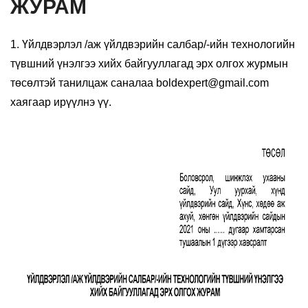
ЖУРАМ
1. Үйлдвэрлэл /аж үйлдвэрийн салбар/-ийн технологийн
түвшний үнэлгээ хийх байгууллагад эрх олгох журмын
төсөлтэй танилцаж саналаа boldexpert@gmail.com
хаягаар ирүүлнэ үү.