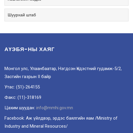
Шуурхай штаб
АҮЭБЯ-НЫ ХАЯГ
Монгол улс, Улаанбаатар, Нэгдсэн Үндэстний гудамж-5/2,
Засгийн газрын II байр
Утас: (51)-264155
Факс: (11)-318169
Цахим шуудан:
info@mmhi.gov.mn
Facebook: Аж үйлдвэр, эрдэс баялгийн яам /Ministry of
Industry and Mineral Resources/