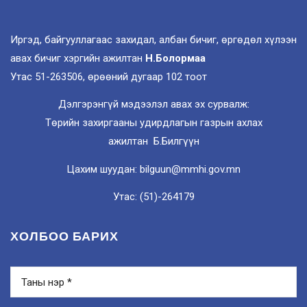
Иргэд, байгууллагаас захидал, албан бичиг, өргөдөл хүлээн
авах бичиг хэргийн ажилтан
Н.Болормаа
Утас 51-263506, өрөөний дугаар 102 тоот
Дэлгэрэнгүй мэдээлэл авах эх сурвалж:
Төрийн захиргааны удирдлагын газрын ахлах
ажилтан Б.Билгүүн
Цахим шуудан: bilguun@mmhi.gov.mn
Утас: (51)-264179
ХОЛБОО БАРИХ