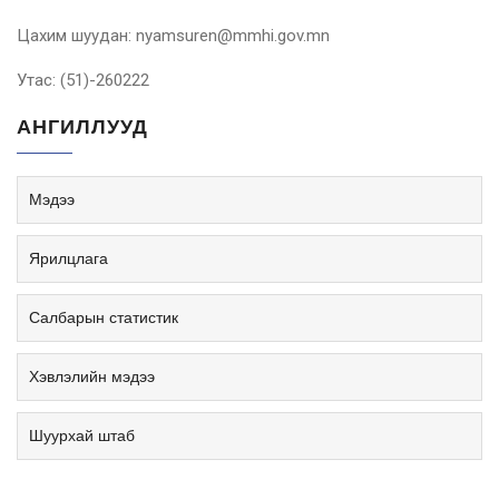
Цахим шуудан: nyamsuren@mmhi.gov.mn
Утас: (51)-260222
АНГИЛЛУУД
Мэдээ
Ярилцлага
Салбарын статистик
Хэвлэлийн мэдээ
Шуурхай штаб