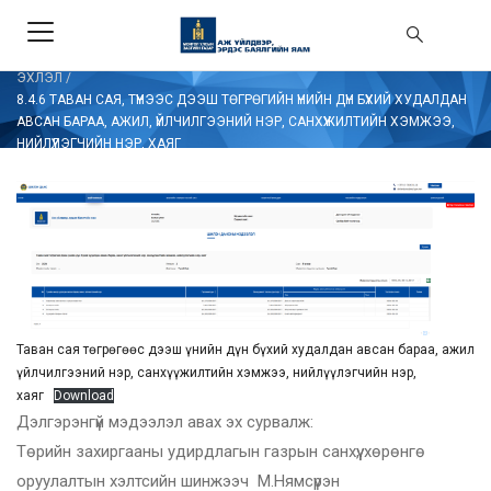
ЭХЛЭЛ
/
8.4.6 ТАВАН САЯ, ТҮҮНЭЭС ДЭЭШ ТӨГРӨГИЙН ҮНИЙН ДҮН БҮХИЙ ХУДАЛДАН
АВСАН БАРАА, АЖИЛ, ҮЙЛЧИЛГЭЭНИЙ НЭР, САНХҮҮЖИЛТИЙН ХЭМЖЭЭ,
НИЙЛҮҮЛЭГЧИЙН НЭР, ХАЯГ
Таван сая төгрөгөөс дээш үнийн дүн бүхий худалдан авсан бараа, ажил
үйлчилгээний нэр, санхүүжилтийн хэмжээ, нийлүүлэгчийн нэр,
хаяг
Download
Дэлгэрэнгүй мэдээлэл авах эх сурвалж:
Төрийн захиргааны удирдлагын газрын санхүү, хөрөнгө
оруулалтын хэлтсийн шинжээч М.Нямсүрэн