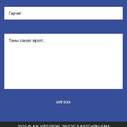
2025 © АЖ ҮЙЛДВЭР, ЭРДЭС БАЯЛГИЙН ЯАМ