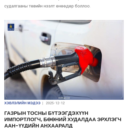
судалгааны төвийн нээлт өнөөдөр боллоо.
ХЭВЛЭЛИЙН МЭДЭЭ
|
2025-12-12
ГАЗРЫН ТОСНЫ БҮТЭЭГДЭХҮҮН
ИМПОРТЛОГЧ, БӨӨНИЙ ХУДАЛДАА ЭРХЛЭГЧ
ААН-ҮҮДИЙН АНХААРАЛД