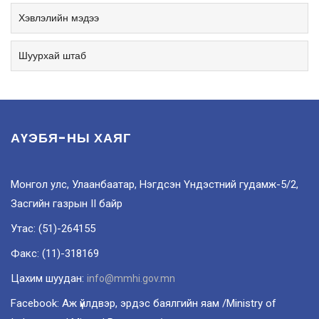
Хэвлэлийн мэдээ
Шуурхай штаб
АҮЭБЯ-НЫ ХАЯГ
Монгол улс, Улаанбаатар, Нэгдсэн Үндэстний гудамж-5/2,
Засгийн газрын II байр
Утас: (51)-264155
Факс: (11)-318169
Цахим шуудан:
info@mmhi.gov.mn
Facebook: Аж үйлдвэр, эрдэс баялгийн яам /Ministry of