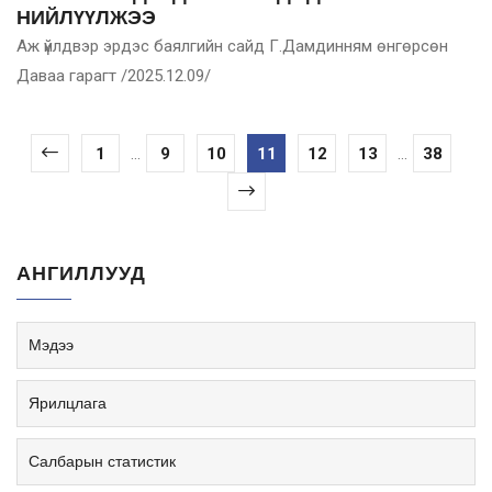
НИЙЛҮҮЛЖЭЭ
Аж үйлдвэр эрдэс баялгийн сайд Г.Дамдинням өнгөрсөн
Даваа гарагт /2025.12.09/
1
...
9
10
11
12
13
...
38
АНГИЛЛУУД
Мэдээ
Ярилцлага
Салбарын статистик