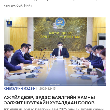
хангаж буй. Нийт
ХЭВЛЭЛИЙН МЭДЭЭ
|
2025-12-15
АЖ ҮЙЛДВЭР, ЭРДЭС БАЯЛГИЙН ЯАМНЫ
ЭЭЛЖИТ ШУУРХАЙН ХУРАЛДААН БОЛОВ
Аж үйлдвэр, эрдэс баялгийн яам 2025 оны 12 дугаар сарын