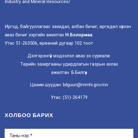
Industry and Mineral Resources/
Иргэд, байгууллагаас захидал, албан бичиг, өргөдөл хүлээн
авах бичиг хэргийн ажилтан
Н.Болормаа
Утас 51-263506, өрөөний дугаар 102 тоот
Дэлгэрэнгүй мэдээлэл авах эх сурвалж:
Төрийн захиргааны удирдлагын газрын ахлах
ажилтан Б.Билгүүн
Цахим шуудан: bilguun@mmhi.gov.mn
Утас: (51)-264179
ХОЛБОО БАРИХ