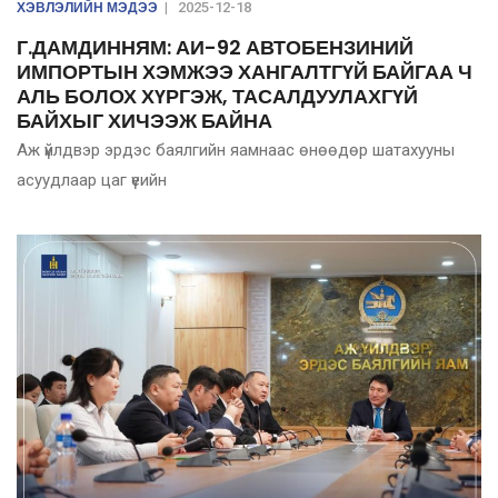
ХЭВЛЭЛИЙН МЭДЭЭ
|
2025-12-18
Г.ДАМДИННЯМ: АИ-92 АВТОБЕНЗИНИЙ
ИМПОРТЫН ХЭМЖЭЭ ХАНГАЛТГҮЙ БАЙГАА Ч
АЛЬ БОЛОХ ХҮРГЭЖ, ТАСАЛДУУЛАХГҮЙ
БАЙХЫГ ХИЧЭЭЖ БАЙНА
Аж үйлдвэр эрдэс баялгийн яамнаас өнөөдөр шатахууны
асуудлаар цаг үеийн