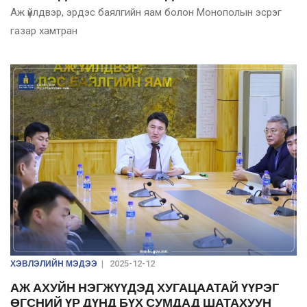
Аж үйлдвэр, эрдэс баялгийн яам болон Монополын эсрэг
газар хамтран
ХЭВЛЭЛИЙН МЭДЭЭ
|
2025-12-12
АЖ АХУЙН НЭГЖҮҮДЭД ХУГАЦААТАЙ ҮҮРЭГ
ӨГСНИЙ ҮР ДҮНД БҮХ СУМДАД ШАТАХУУН