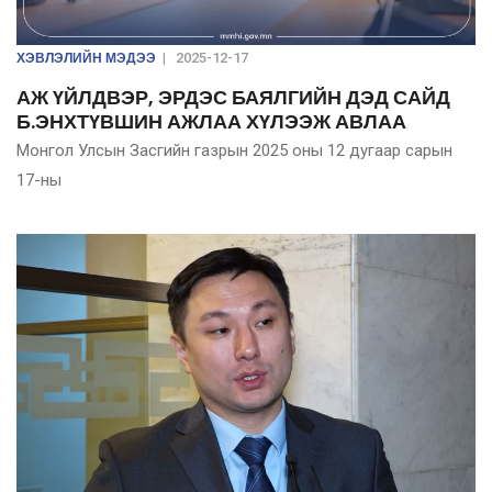
ХЭВЛЭЛИЙН МЭДЭЭ
|
2025-12-17
АЖ ҮЙЛДВЭР, ЭРДЭС БАЯЛГИЙН ДЭД САЙД
Б.ЭНХТҮВШИН АЖЛАА ХҮЛЭЭЖ АВЛАА
Монгол Улсын Засгийн газрын 2025 оны 12 дугаар сарын
17-ны