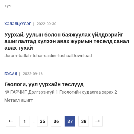
хүч
ХЭЛЭЛЦҮҮЛЭГ
|
2022-09-30
Уурхай, уулын болон баяжуулах үйлдвэрийг
ашиглалтад хүлээн авах журмын төсөлд санал
авах тухай
Juram-batlah-tuhai-saidiin-tushaalDownload
БУСАД
|
2022-09-16
Геологи, уул уурхайн төслүүд
№ ГАРЧИГ Дэлгэрэнгүй 1 Геологийн судалгаа харах 2
Металл ашигт
1
...
35
36
37
38