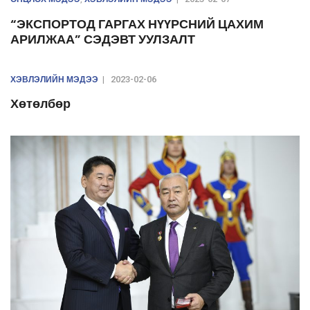
“ЭКСПОРТОД ГАРГАХ НҮҮРСНИЙ ЦАХИМ
АРИЛЖАА” СЭДЭВТ УУЛЗАЛТ
ХЭВЛЭЛИЙН МЭДЭЭ
|
2023-02-06
Хөтөлбөр