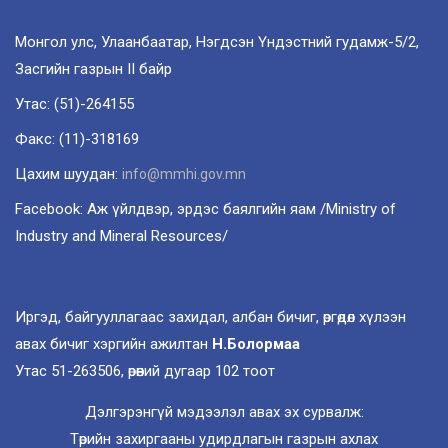
Монгол улс, Улаанбаатар, Нэгдсэн Үндэстний гудамж-5/2,
Засгийн газрын II байр
Утас: (51)-264155
Факс: (11)-318169
Цахим шуудан:
info@mmhi.gov.mn
Facebook: Аж үйлдвэр, эрдэс баялгийн яам /Ministry of
Industry and Mineral Resources/
Иргэд, байгууллагаас захидал, албан бичиг, өргөдөл хүлээн
авах бичиг хэргийн ажилтан
Н.Болормаа
Утас 51-263506, өрөөний дугаар 102 тоот
Дэлгэрэнгүй мэдээлэл авах эх сурвалж:
Төрийн захиргааны удирдлагын газрын ахлах