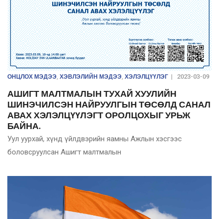
ОНЦЛОХ МЭДЭЭ
ХЭВЛЭЛИЙН МЭДЭЭ
ХЭЛЭЛЦҮҮЛЭГ
,
,
|
2023-03-09
АШИГТ МАЛТМАЛЫН ТУХАЙ ХУУЛИЙН
ШИНЭЧИЛСЭН НАЙРУУЛГЫН ТӨСӨЛД САНАЛ
АВАХ ХЭЛЭЛЦҮҮЛЭГТ ОРОЛЦОХЫГ УРЬЖ
БАЙНА.
Уул уурхай, хүнд үйлдвэрийн яамны Ажлын хэсгээс
боловсруулсан Ашигт малтмалын