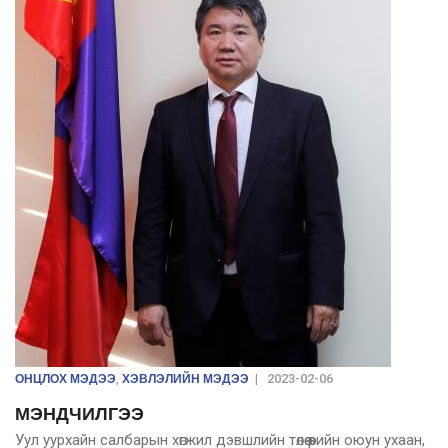
ОНЦЛОХ МЭДЭЭ
ХЭВЛЭЛИЙН МЭДЭЭ
,
|
2023-02-06
МЭНДЧИЛГЭЭ
Уул уурхайн салбарын хөгжил дэвшлийн төлөө өөрийн оюун ухаан,