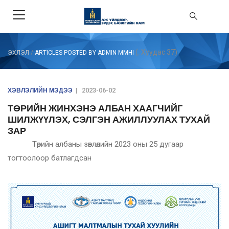
(: Хуудас 37)
ЭХЛЭЛ
/
ARTICLES POSTED BY ADMIN MMHI
ХЭВЛЭЛИЙН МЭДЭЭ
|
2023-06-02
ТӨРИЙН ЖИНХЭНЭ АЛБАН ХААГЧИЙГ
ШИЛЖҮҮЛЭХ, СЭЛГЭН АЖИЛЛУУЛАХ ТУХАЙ
ЗАР
Төрийн албаны зөвлөлийн 2023 оны 25 дугаар
тогтоолоор батлагдсан