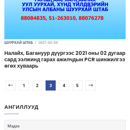
ШУУРХАЙ ШТАБ
|
2021-02-04
Налайх, Багануур дүүргээс 2021 оны 02 дугаар
сард ээлжинд гарах ажилчдын PCR шинжилгээ
өгөх хуваарь
1
2
3
4
5
АНГИЛЛУУД
Мэдээ