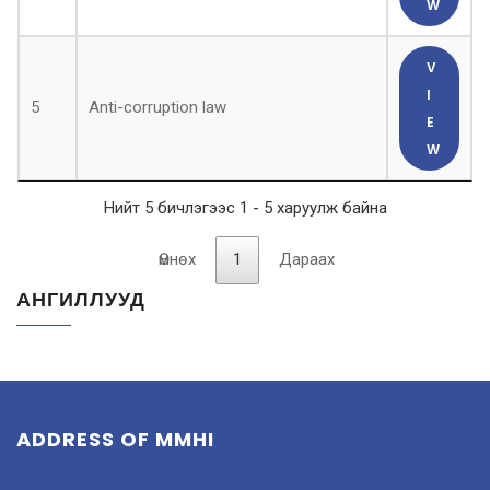
W
V
I
5
Anti-corruption law
E
W
Нийт 5 бичлэгээс 1 - 5 харуулж байна
Өмнөх
1
Дараах
АНГИЛЛУУД
ADDRESS OF MMHI