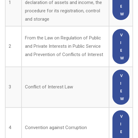
1
declaration of assets and income, the
E
procedure for its registration, control
W
and storage
V
From the Law on Regulation of Public
I
2
and Private Interests in Public Service
E
and Prevention of Conflicts of Interest
W
V
I
3
Conflict of Interest Law
E
W
V
I
4
Convention against Corruption
E