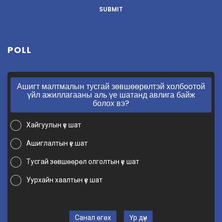
POLL
Ашигт малтмалын тусгай зөвшөөрөлтэй холбоотой
үйл ажиллагааны аль үе шатанд авлига байж
болох вэ?
Хайгуулын үе шат
Ашиглалтын үе шат
Тусгай зөвшөөрөл олголтын үе шат
Уурхайн хаалтын үе шат
Санал өгөх
Үр дүн