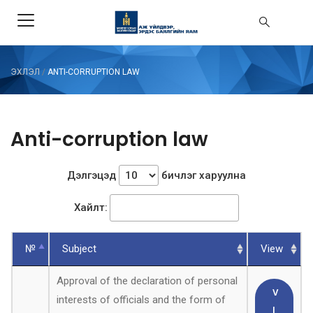
ЭХЛЭЛ
/
ANTI-CORRUPTION LAW
Anti-corruption law
Дэлгэцэд
бичлэг харуулна
Хайлт:
№
Subject
View
Approval of the declaration of personal
V
interests of officials and the form of
I