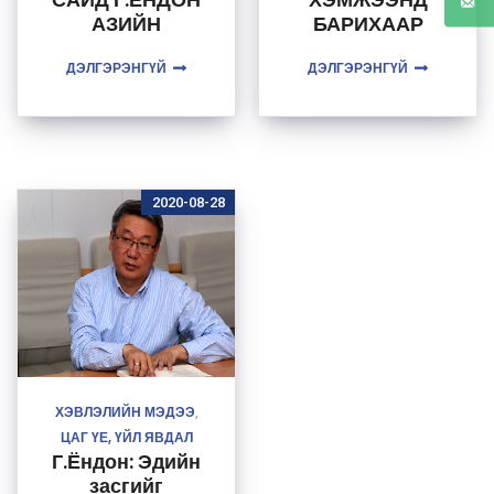
АЗИЙН
БАРИХААР
ХӨГЖЛИЙН
ШИЙДВЭРЛЭЖ
ДЭЛГЭРЭНГҮЙ
БАНКНЫ
ДЭЛГЭРЭНГҮЙ
ЭЭ
МОНГОЛ УЛС
ДАХЬ СУУРИН
ТӨЛӨӨЛӨГЧ
ПАВИТ
РАМАЧАНДРА
2020-08-28
НТАЙ УУЛЗАЛТ
ХИЙВ.
ХЭВЛЭЛИЙН МЭДЭЭ
,
ЦАГ ҮЕ, ҮЙЛ ЯВДАЛ
Г.Ёндон: Эдийн
засгийг