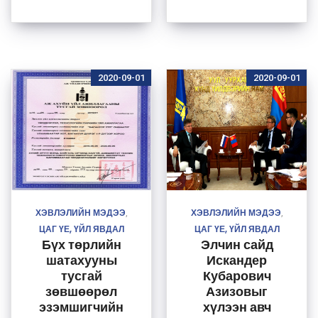
төсөл”-ийг
дэмжинэ
2020-09-01
2020-09-01
ХЭВЛЭЛИЙН МЭДЭЭ
ХЭВЛЭЛИЙН МЭДЭЭ
,
,
ЦАГ ҮЕ, ҮЙЛ ЯВДАЛ
ЦАГ ҮЕ, ҮЙЛ ЯВДАЛ
Бүх төрлийн
Элчин сайд
шатахууны
Искандер
тусгай
Кубарович
зөвшөөрөл
Азизовыг
эзэмшигчийн
хүлээн авч