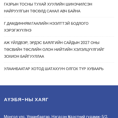
ГАЗРЫН ТОСНЫ ТУХАЙ ХУУЛИЙН ШИНЭЧИЛСЭН
НАЙРУУЛГЫН ТӨСӨЛД САНАЛ АВЧ БАЙНА
Г.ДАМДИННЯМ:ГААЛИЙН НЭЭЛТТЭЙ БОДЛОГО
ХЭРЭГЖҮҮЛНЭ
АЖ ҮЙЛДВЭР, ЭРДЭС БАЯЛГИЙН САЙДЫН 2027 ОНЫ
ТӨСВИЙН ТӨСЛИЙН ОЛОН НИЙТИЙН ХЭЛЭЛЦҮҮЛГИЙГ
ЗОХИОН БАЙГУУЛЛАА
УЛААНБААТАР ХОТОД ШАТАХУУН ОЛГОХ ТҮР ХУВААРЬ
АҮЭБЯ-НЫ ХАЯГ
Монгол улс, Улаанбаатар, Нэгдсэн Үндэстний гудамж-5/2,