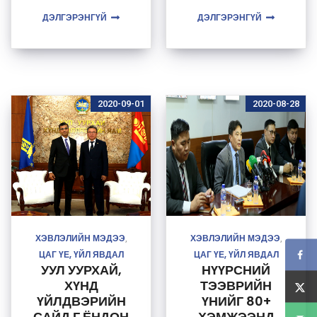
бүртгэл
уулзлаа
ДЭЛГЭРЭНГҮЙ
ДЭЛГЭРЭНГҮЙ
2020-09-01
2020-08-28
ХЭВЛЭЛИЙН МЭДЭЭ
ХЭВЛЭЛИЙН МЭДЭЭ
,
,
ЦАГ ҮЕ, ҮЙЛ ЯВДАЛ
ЦАГ ҮЕ, ҮЙЛ ЯВДАЛ
УУЛ УУРХАЙ,
НҮҮРСНИЙ
ХҮНД
ТЭЭВРИЙН
ҮЙЛДВЭРИЙН
ҮНИЙГ 80+
САЙД Г.ЁНДОН
ХЭМЖЭЭНД