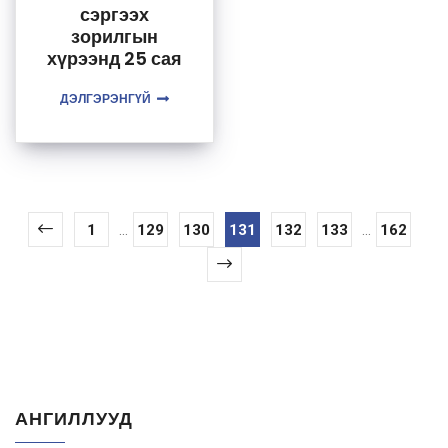
сэргээх
зорилгын
хүрээнд 25 сая
тонн нүүрс
экспортлохоор
ДЭЛГЭРЭНГҮЙ
төлөвлөж
байгаа
1
...
129
130
131
132
133
...
162
АНГИЛЛУУД