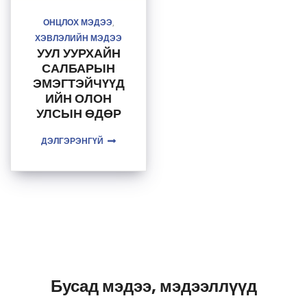
ОНЦЛОХ МЭДЭЭ
,
ХЭВЛЭЛИЙН МЭДЭЭ
УУЛ УУРХАЙН
САЛБАРЫН
ЭМЭГТЭЙЧҮҮД
ИЙН ОЛОН
УЛСЫН ӨДӨР
ӨНӨӨДӨР
ДЭЛГЭРЭНГҮЙ
ТОХИОЖ
БАЙНА
Бусад мэдээ, мэдээллүүд