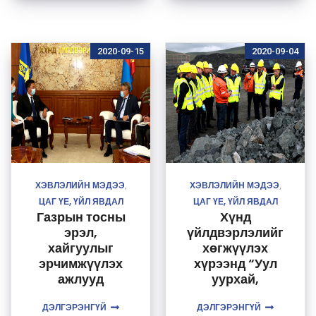
2020-09-15
2020-09-04
ХЭВЛЭЛИЙН МЭДЭЭ
ХЭВЛЭЛИЙН МЭДЭЭ
,
,
ЦАГ ҮЕ, ҮЙЛ ЯВДАЛ
ЦАГ ҮЕ, ҮЙЛ ЯВДАЛ
Газрын тосны
Хүнд
эрэл,
үйлдвэрлэлийг
хайгуулыг
хөгжүүлэх
эрчимжүүлэх
хүрээнд “Уул
ажлууд
уурхай,
тусгагдсаныг
металлургийн
ДЭЛГЭРЭНГҮЙ
онцоллоо
ДЭЛГЭРЭНГҮЙ
цогцолбор