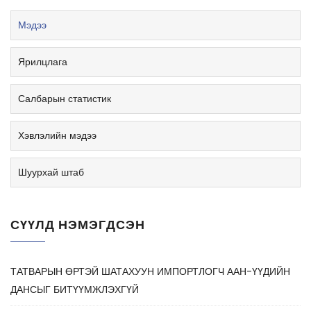
Мэдээ
Ярилцлага
Салбарын статистик
Хэвлэлийн мэдээ
Шуурхай штаб
СҮҮЛД НЭМЭГДСЭН
ТАТВАРЫН ӨРТЭЙ ШАТАХУУН ИМПОРТЛОГЧ ААН-ҮҮДИЙН
ДАНСЫГ БИТҮҮМЖЛЭХГҮЙ