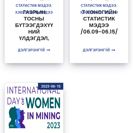
СТАТИСТИК МЭДЭЭ
СТАТИСТИК МЭДЭЭ
,
,
ГАЗРЫН
7 ХОНОГИЙН
ХЭВЛЭЛИЙН МЭДЭЭ
ХЭВЛЭЛИЙН МЭДЭЭ
ТОСНЫ
СТАТИСТИК
БҮТЭЭГДЭХҮҮ
МЭДЭЭ
НИЙ
/06.09-06.15/
ҮЛДЭГДЭЛ,
НӨӨЦИЙН
ДЭЛГЭРЭНГҮЙ
МЭДЭЭ
ДЭЛГЭРЭНГҮЙ
/2023.06.16/
2023-06-15