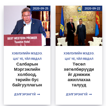
2020-09-25
2020-09-22
ХЭВЛЭЛИЙН МЭДЭЭ
ХЭВЛЭЛИЙН МЭДЭЭ
,
,
ЦАГ ҮЕ, ҮЙЛ ЯВДАЛ
ЦАГ ҮЕ, ҮЙЛ ЯВДАЛ
Салбарын
Төсөл
Мэргэжлийн
хөтөлбөрүүди
холбоод,
йг дэмжиж
төрийн бус
ажиллахаа
байгууллагын
талууд
төлөөллүүдтэй
илэрхийлэв.
ДЭЛГЭРЭНГҮЙ
уулзалт
ДЭЛГЭРЭНГҮЙ
хийлээ.