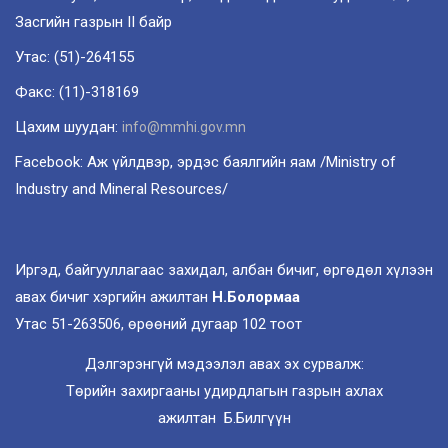
Засгийн газрын II байр
Утас: (51)-264155
Факс: (11)-318169
Цахим шуудан:
info@mmhi.gov.mn
Facebook: Аж үйлдвэр, эрдэс баялгийн яам /Ministry of
Industry and Mineral Resources/
Иргэд, байгууллагаас захидал, албан бичиг, өргөдөл хүлээн
авах бичиг хэргийн ажилтан
Н.Болормаа
Утас 51-263506, өрөөний дугаар 102 тоот
Дэлгэрэнгүй мэдээлэл авах эх сурвалж:
Төрийн захиргааны удирдлагын газрын ахлах
ажилтан Б.Билгүүн