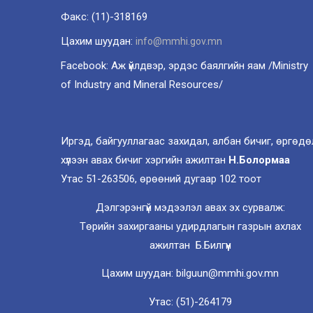
Факс: (11)-318169
Цахим шуудан:
info@mmhi.gov.mn
Facebook: Аж үйлдвэр, эрдэс баялгийн яам /Ministry
of Industry and Mineral Resources/
Иргэд, байгууллагаас захидал, албан бичиг, өргөдө
хүлээн авах бичиг хэргийн ажилтан
Н.Болормаа
Утас 51-263506, өрөөний дугаар 102 тоот
Дэлгэрэнгүй мэдээлэл авах эх сурвалж:
Төрийн захиргааны удирдлагын газрын ахлах
ажилтан Б.Билгүүн
Цахим шуудан: bilguun@mmhi.gov.mn
Утас: (51)-264179