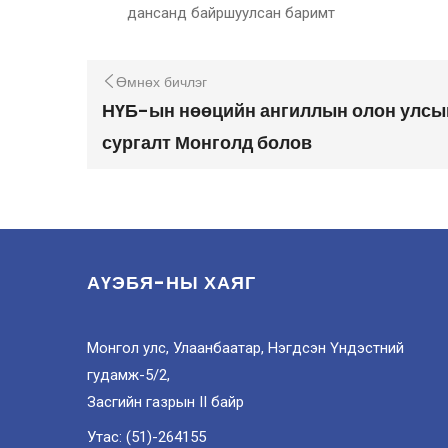
дансанд байршуулсан баримт
Өмнөх бичлэг
НҮБ-ын нөөцийн ангиллын олон улсы
сургалт Монголд болов
АҮЭБЯ-НЫ ХАЯГ
Монгол улс, Улаанбаатар, Нэгдсэн Үндэстний
гудамж-5/2,
Засгийн газрын II байр
Утас: (51)-264155