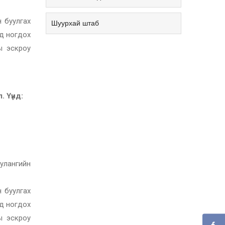
н буулгах
Шуурхай штаб
ид ногдох
ы эскроу
 Үүнд:
булангийн
н буулгах
ид ногдох
ы эскроу