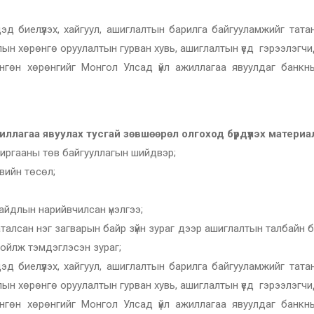
йцэд биелүүлэх, хайгуул, ашиглалтын барилга байгууламжийг тата
лын хөрөнгө оруулалтын гурван хувь, ашиглалтын үед гэрээлэгч
нгөн хөрөнгийг Монгол Улсад үйл ажиллагаа явуулдаг банкн
лагаа явуулах тусгай зөвшөөрөл олгоход бүрдүүлэх материал.
хиргааны төв байгууллагын шийдвэр;
вийн төсөл;
айдлын нарийвчилсан үнэлгээ;
аталсан нэг загварын байр зүйн зураг дээр ашиглалтын талбайн 
хойлж тэмдэглэсэн зураг;
йцэд биелүүлэх, хайгуул, ашиглалтын барилга байгууламжийг тата
лын хөрөнгө оруулалтын гурван хувь, ашиглалтын үед гэрээлэгч
нгөн хөрөнгийг Монгол Улсад үйл ажиллагаа явуулдаг банкн