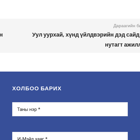
Дараагийн б
н
Уул уурхай, хүнд үйлдвэрийн дэд сайд
нутагт ажил
ХОЛБОО БАРИХ