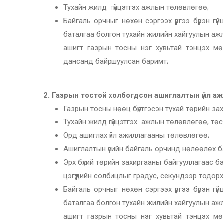
Тухайн жилд гүйцэтгэх ажлын төлөвлөгөө;
Байгаль орчныг нөхөн сэргээх үүргээ бүрэн гү
баталгаа болгон тухайн жилийн хайгуулын аж
ашигт газрын тосны нэг хувьтай тэнцэх мө
дансанд байршуулсан баримт;
2.
Газрын тостой холбогдсон ашиглалтын үйл ажил
Газрын тосны нөөц бүртгэсэн тухай төрийн за
Тухайн жилд гүйцэтгэх ажлын төлөвлөгөө, төс
Орд ашиглах үйл ажиллагааны төлөвлөгөө;
Ашиглалтын үеийн байгаль орчинд нөлөөлөх б
Эрх бүхий төрийн захиргааны байгууллагаас б
цэгүүдийн солбицлыг градус, секундээр тодор
Байгаль орчныг нөхөн сэргээх үүргээ бүрэн гү
баталгаа болгон тухайн жилийн хайгуулын аж
ашигт газрын тосны нэг хувьтай тэнцэх мө