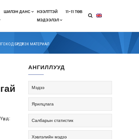
ШИЛЭН ДАНС
НЭЭЛТТЭЙ
11-11 ТӨВ
МЭДЭЭЛЭЛ
агааны хөтөлбөр
лэлт
ан гэрээ
ө
Салбарын жендерийн бодлого
ОХОД БҮРДҮҮЛЭХ МАТЕРИАЛ
АНГИЛЛУУД
сгай
Мэдээ
Ярилцлага
Үүнд:
Салбарын статистик
Хэвлэлийн мэдээ