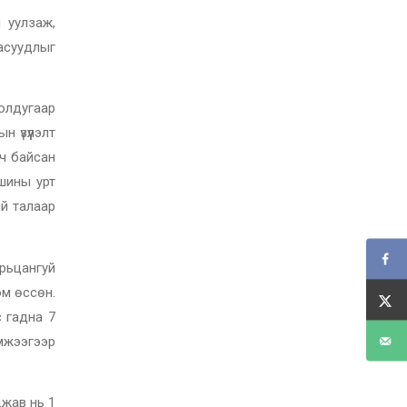
 уулзаж,
асуудлыг
олдугаар
 үзүүлэлт
рч байсан
ашины урт
й талаар
арьцангуй
ом өссөн.
с гадна 7
мжээгээр
джав нь 1