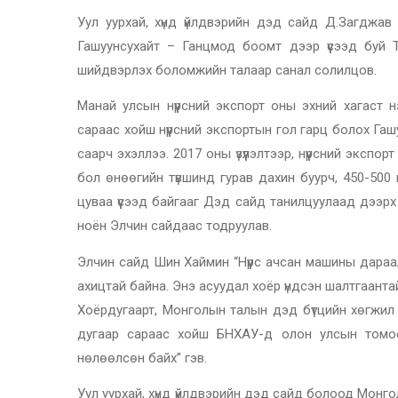
Уул уурхай, хүнд үйлдвэрийн дэд сайд Д.Загджа
Гашуунсухайт – Ганцмод боомт дээр үүсээд буй Т
шийдвэрлэх боломжийн талаар санал солилцов.
Манай улсын нүүрсний экспорт оны эхний хагаст 
сараас хойш нүүрсний экспортын гол гарц болох Гашу
саарч эхэллээ. 2017 оны үзүүлэлтээр, нүүрсний эксп
бол өнөөгийн түвшинд гурав дахин буурч, 450-500
цуваа үүсээд байгааг Дэд сайд танилцуулаад дээр
ноён Элчин сайдаас тодруулав.
Элчин сайд Шин Хаймин “Нүүрс ачсан машины дараала
ахицтай байна. Энэ асуудал хоёр үндсэн шалтгаанта
Хоёрдугаарт, Монголын талын дэд бүтцийн хөгжил м
дугаар сараас хойш БНХАУ-д олон улсын томоо
нөлөөлсөн байх” гэв.
Уул уурхай, хүнд үйлдвэрийн дэд сайд болоод Монг