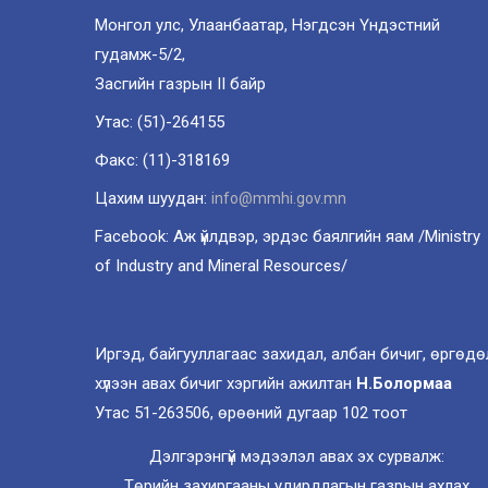
Монгол улс, Улаанбаатар, Нэгдсэн Үндэстний
гудамж-5/2,
Засгийн газрын II байр
Утас: (51)-264155
Факс: (11)-318169
Цахим шуудан:
info@mmhi.gov.mn
Facebook: Аж үйлдвэр, эрдэс баялгийн яам /Ministry
of Industry and Mineral Resources/
Иргэд, байгууллагаас захидал, албан бичиг, өргөдө
хүлээн авах бичиг хэргийн ажилтан
Н.Болормаа
Утас 51-263506, өрөөний дугаар 102 тоот
Дэлгэрэнгүй мэдээлэл авах эх сурвалж:
Төрийн захиргааны удирдлагын газрын ахлах