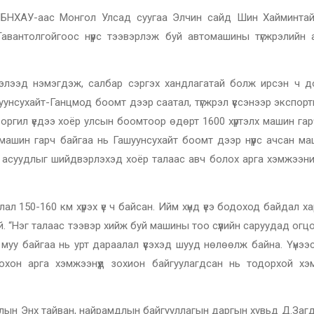
в БНХАУ-аас Монгол Улсад суугаа Элчин сайд Шин Хайминтай
авантолгойгоос нүүрс тээвэрлэж буй автомашины түгжрэлийн 
нэлээд нэмэгдэж, салбар сэргэх хандлагатай болж ирсэн ч д
унсухайт-Ганцмод боомт дээр саатал, түгжрэл үүссэнээр экспортын
орт оргил үедээ хоёр улсын боомтоор өдөрт 1600 хүртэлх машин га
 машин гарч байгаа нь Гашуунсухайт боомт дээр нүүрс ачсан м
х асуудлыг шийдвэрлэхэд хоёр талаас авч болох арга хэмжээни
л 150-160 км хүрэх үе ч байсан. Ийм хүнд үеэ бодоход байдал х
й. “Нэг талаас тээвэр хийж буй машины тоо сүүлийн саруудад огц
уу байгаа нь урт дараалал үүсэхэд шууд нөлөөлж байна. Үүнээ
хон арга хэмжээнүүд зохион байгуулагдсан нь тодорхой хэ
олын Энх тайван, найрамдлын байгууллагын даргын хувьд Д.Заг