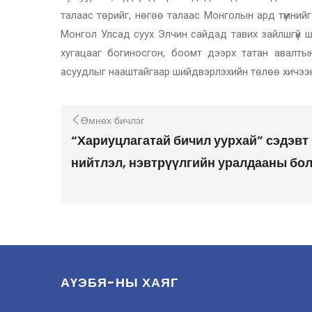
талаас төрийг, нөгөө талаас Монголын ард түмний
Монгол Улсад суух Элчин сайдад тавих зайлшгүй 
хугацааг богиносгон, боомт дээрх татан авалтын
асуудлыг нааштайгаар шийдвэрлэхийн төлөө хичээн
Өмнөх бичлэг
“Хариуцлагатай бичил уурхай” сэдэвт
нийтлэл, нэвтрүүлгийн уралдааны бо
АҮЭБЯ-НЫ ХАЯГ