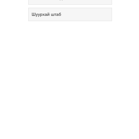
Шуурхай штаб