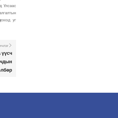
д Улсаас
алгалтын
сэхэд уг
ичлэг
 үүсч
ичдын
өлбөр