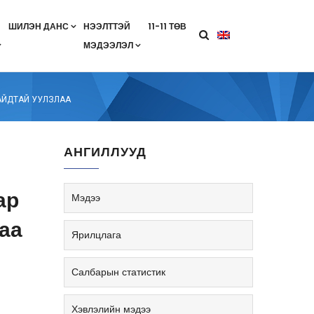
ШИЛЭН ДАНС
НЭЭЛТТЭЙ
11-11 ТӨВ
МЭДЭЭЛЭЛ
агааны хөтөлбөр
лэлт
ан гэрээ
ө
Салбарын жендерийн бодлого
АЙДТАЙ УУЛЗЛАА
АНГИЛЛУУД
ар
Мэдээ
аа
Ярилцлага
Салбарын статистик
Хэвлэлийн мэдээ