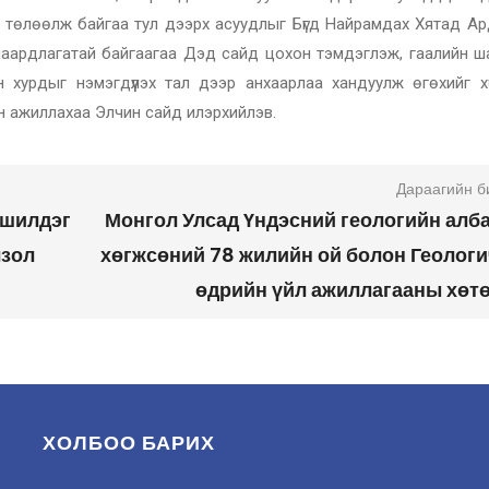
г төлөөлж байгаа тул дээрх асуудлыг Бүгд Найрамдах Хятад Ар
шаардлагатай байгаагаа Дэд сайд цохон тэмдэглэж, гаалийн ш
 хурдыг нэмэгдүүлэх тал дээр анхаарлаа хандуулж өгөхийг хү
 ажиллахаа Элчин сайд илэрхийлэв.
Дараагийн б
 шилдэг
Монгол Улсад Үндэсний геологийн алба
лзол
хөгжсөний 78 жилийн ой болон Геолог
өдрийн үйл ажиллагааны хөт
ХОЛБОО БАРИХ