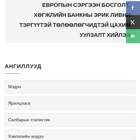
ЕВРОПЫН СЭРГЭЭН БОСГОЛТ,
ХӨГЖЛИЙН БАНКНЫ ЭРИК ЛИВНИ
ТЭРГҮҮТЭЙ ТӨЛӨӨЛӨГЧИДТЭЙ ЦАХИМ
УУЛЗАЛТ ХИЙЛЭЭ
АНГИЛЛУУД
Мэдээ
Ярилцлага
Салбарын статистик
Хэвлэлийн мэдээ