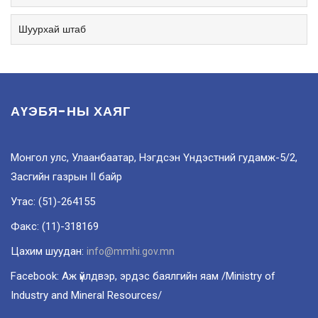
Шуурхай штаб
АҮЭБЯ-НЫ ХАЯГ
Монгол улс, Улаанбаатар, Нэгдсэн Үндэстний гудамж-5/2,
Засгийн газрын II байр
Утас: (51)-264155
Факс: (11)-318169
Цахим шуудан:
info@mmhi.gov.mn
Facebook: Аж үйлдвэр, эрдэс баялгийн яам /Ministry of
Industry and Mineral Resources/