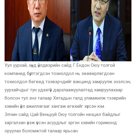
Уул уурхай, хүнд үйлдвэрийн сайд Г.Ёндон Оюу толгой
компанид бүртгэгдсэн тохиолдол нь зөөвөрлөгдсөн
тохиолдол бөгөөд тээвэрчдийг вакцинд хамруулж эхэлсэн,
уурхайчдыг тун удахгүй дархлаажуулалтад хамруулахаар
болсон тул энэ талаар Хятадын талд уламжилж тээврийн
хэвийн үйл ажиллагааг хангаж өгөхийг хүссэн юм.
Элчин сайд Цай Веньруй Оюу толгойн нөхцөл байдлыг
харгалзан үзэж үүссэн асуудлыг эргэн хэвийн горимонд
оруулах боломжтой талаар ярьсан.