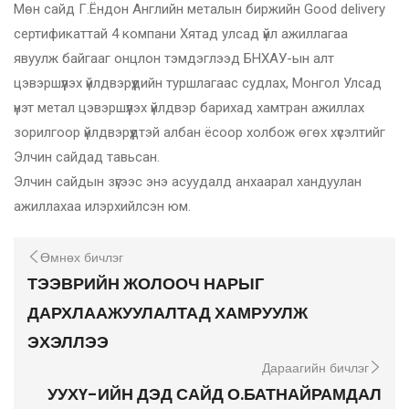
Мөн сайд Г.Ёндон Английн металын биржийн Good delivery
сертификаттай 4 компани Хятад улсад үйл ажиллагаа
явуулж байгааг онцлон тэмдэглээд БНХАУ-ын алт
цэвэршүүлэх үйлдвэрүүдийн туршлагаас судлах, Монгол Улсад
үнэт метал цэвэршүүлэх үйлдвэр барихад хамтран ажиллах
зорилгоор үйлдвэрүүдтэй албан ёсоор холбож өгөх хүсэлтийг
Элчин сайдад тавьсан.
Элчин сайдын зүгээс энэ асуудалд анхаарал хандуулан
ажиллахаа илэрхийлсэн юм.
Өмнөх бичлэг
ТЭЭВРИЙН ЖОЛООЧ НАРЫГ
ДАРХЛААЖУУЛАЛТАД ХАМРУУЛЖ
ЭХЭЛЛЭЭ
Дараагийн бичлэг
УУХҮ-ИЙН ДЭД САЙД О.БАТНАЙРАМДАЛ