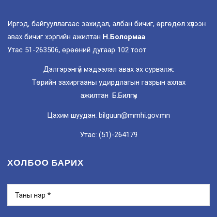
Иргэд, байгууллагаас захидал, албан бичиг, өргөдөл хүлээн
авах бичиг хэргийн ажилтан
Н.Болормаа
Утас 51-263506, өрөөний дугаар 102 тоот
Дэлгэрэнгүй мэдээлэл авах эх сурвалж:
Төрийн захиргааны удирдлагын газрын ахлах
ажилтан Б.Билгүүн
Цахим шуудан: bilguun@mmhi.gov.mn
Утас: (51)-264179
ХОЛБОО БАРИХ