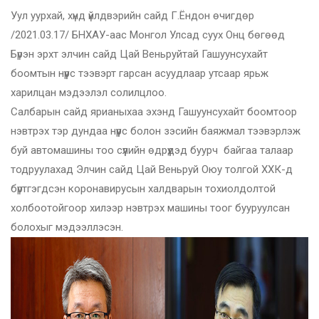
Уул уурхай, хүнд үйлдвэрийн сайд Г.Ёндон өчигдөр
/2021.03.17/ БНХАУ-аас Монгол Улсад суух Онц бөгөөд
Бүрэн эрхт элчин сайд Цай Веньруйтай Гашуунсухайт
боомтын нүүрс тээвэрт гарсан асуудлаар утсаар ярьж
харилцан мэдээлэл солилцлоо.
Салбарын сайд ярианыхаа эхэнд Гашуунсухайт боомтоор
нэвтрэх тэр дундаа нүүрс болон зэсийн баяжмал тээвэрлэж
буй автомашины тоо сүүлийн өдрүүдэд буурч байгаа талаар
тодруулахад Элчин сайд Цай Веньруй Оюу толгой ХХК-д
бүртгэгдсэн коронавирусын халдварын тохиолдолтой
холбоотойгоор хилээр нэвтрэх машины тоог бууруулсан
болохыг мэдээллэсэн.