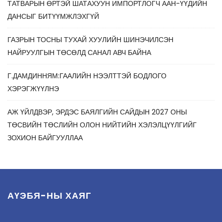
ТАТВАРЫН ӨРТЭЙ ШАТАХУУН ИМПОРТЛОГЧ ААН-ҮҮДИЙН
ДАНСЫГ БИТҮҮМЖЛЭХГҮЙ
ГАЗРЫН ТОСНЫ ТУХАЙ ХУУЛИЙН ШИНЭЧИЛСЭН
НАЙРУУЛГЫН ТӨСӨЛД САНАЛ АВЧ БАЙНА
Г.ДАМДИННЯМ:ГААЛИЙН НЭЭЛТТЭЙ БОДЛОГО
ХЭРЭГЖҮҮЛНЭ
АЖ ҮЙЛДВЭР, ЭРДЭС БАЯЛГИЙН САЙДЫН 2027 ОНЫ
ТӨСВИЙН ТӨСЛИЙН ОЛОН НИЙТИЙН ХЭЛЭЛЦҮҮЛГИЙГ
ЗОХИОН БАЙГУУЛЛАА
АҮЭБЯ-НЫ ХАЯГ