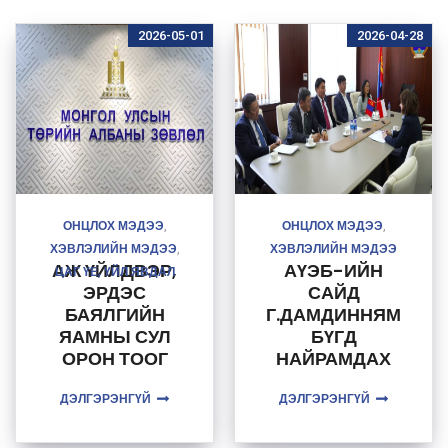
2026-05-01
2026-04-28
ОНЦЛОХ МЭДЭЭ
ОНЦЛОХ МЭДЭЭ
,
,
ХЭВЛЭЛИЙН МЭДЭЭ
ХЭВЛЭЛИЙН МЭДЭЭ
,
АЖ ҮЙЛДВЭР,
АҮЭБ-ИЙН
ЦАГ ҮЕ, ҮЙЛ ЯВДАЛ
ЭРДЭС
САЙД
БАЯЛГИЙН
Г.ДАМДИННЯМ
ЯАМНЫ СУЛ
БҮГД
ОРОН ТООГ
НАЙРАМДАХ
НӨХӨХ
ПОЛЬШ
ДЭЛГЭРЭНГҮЙ
ТУСГАЙ
УЛСЫН ЭСЯ-
ДЭЛГЭРЭНГҮЙ
ШАЛГАЛТЫГ
НЫ ХЭРГИЙГ
ТЕХНИКИЙН
ТҮР