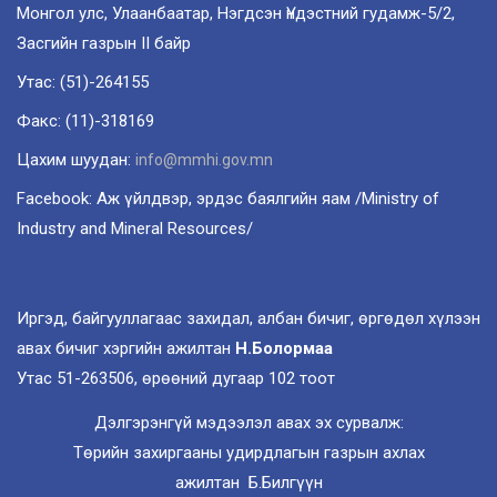
Монгол улс, Улаанбаатар, Нэгдсэн Үндэстний гудамж-5/2,
Засгийн газрын II байр
Утас: (51)-264155
Факс: (11)-318169
Цахим шуудан:
info@mmhi.gov.mn
Facebook: Аж үйлдвэр, эрдэс баялгийн яам /Ministry of
Industry and Mineral Resources/
Иргэд, байгууллагаас захидал, албан бичиг, өргөдөл хүлээн
авах бичиг хэргийн ажилтан
Н.Болормаа
Утас 51-263506, өрөөний дугаар 102 тоот
Дэлгэрэнгүй мэдээлэл авах эх сурвалж:
Төрийн захиргааны удирдлагын газрын ахлах
ажилтан Б.Билгүүн