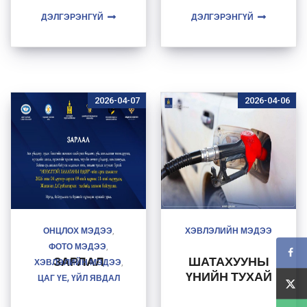
Улсын Засгийн
ЭДИЙН ЗАСАГ
газар, Оросын
ДЭЛГЭРЭНГҮЙ
СОЛОНГОРНО
ДЭЛГЭРЭНГҮЙ
Холбооны
Улсын Засгийн
газар
хоорондын
хэлэлцээр
2026-04-07
2026-04-06
ОНЦЛОХ МЭДЭЭ
ХЭВЛЭЛИЙН МЭДЭЭ
,
ФОТО МЭДЭЭ
,
ЗАРЛАЛ
ШАТАХУУНЫ
ХЭВЛЭЛИЙН МЭДЭЭ
,
ҮНИЙН ТУХАЙ
ЦАГ ҮЕ, ҮЙЛ ЯВДАЛ