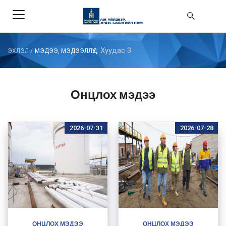
: Хуудас 3
ЭХЛЭЛ
/
МЭДЭЭ, МЭДЭЭЛЛҮҮД
Онцлох мэдээ
2026-07-31
2026-07-28
ОНЦЛОХ МЭДЭЭ
ОНЦЛОХ МЭДЭЭ