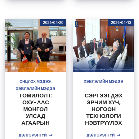
СААТАЛ
ХАМААРАГЧ
ГАРСНЫ
АГАТА
УЛМААС 7
ОБРАТАНЬСКА
2026-04-20
2026-04-13
ХОНОГООР
Г ХҮЛЭЭН АВЧ
ХОЙШЛОГДЛО
УУЛЗАВ
О.
ОНЦЛОХ МЭДЭЭ
ХЭВЛЭЛИЙН МЭДЭЭ
,
ХЭВЛЭЛИЙН МЭДЭЭ
ТОМИЛОЛТ:
СЭРГЭЭГДЭХ
ОХУ-ААС
ЭРЧИМ ХҮЧ,
МОНГОЛ
НОГООН
УЛСАД
ТЕХНОЛОГИ
АГААРЫН
НЭВТРҮҮЛЭХ
ХӨЛГИЙН
ЧИГЛЭЛД
ДЭЛГЭРЭНГҮЙ
ТҮЛШ
ДЭЛГЭРЭНГҮЙ
БНСУ-ЫН