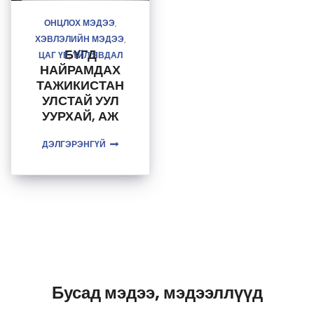
ОНЦЛОХ МЭДЭЭ
,
ХЭВЛЭЛИЙН МЭДЭЭ
,
БҮГД
ЦАГ ҮЕ, ҮЙЛ ЯВДАЛ
НАЙРАМДАХ
ТАЖИКИСТАН
УЛСТАЙ УУЛ
УУРХАЙ, АЖ
ҮЙЛДВЭРИЙН
ДЭЛГЭРЭНГҮЙ
САЛБАРТ
АЮУЛГҮЙ
БАЙДЛЫГ
ХАНГАХ
БОЛОН
ГЕОЛОГИЙН
СУДАЛГААНЫ
ЧИГЛЭЛЭЭР
ХАМТРАН
АЖИЛЛАНА
Бусад мэдээ, мэдээллүүд