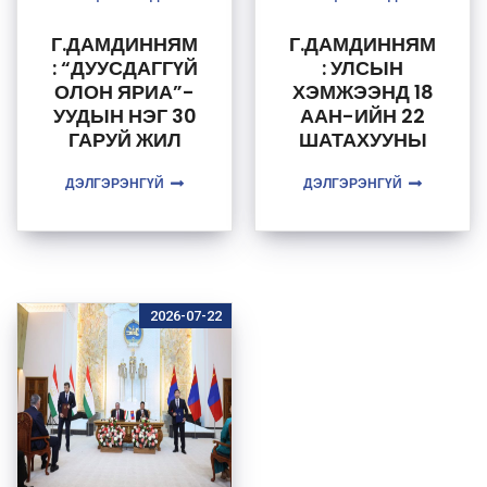
Г.ДАМДИННЯМ
Г.ДАМДИННЯМ
: “ДУУСДАГГҮЙ
: УЛСЫН
ОЛОН ЯРИА”-
ХЭМЖЭЭНД 18
УУДЫН НЭГ 30
ААН-ИЙН 22
ГАРУЙ ЖИЛ
ШАТАХУУНЫ
ЯРЬСАН
АГУУЛАХ САВ
ШАТАХУУНЫ
ДЭЛГЭРЭНГҮЙ
БАРИХ АЖИЛ
ДЭЛГЭРЭНГҮЙ
НӨӨЦИЙН
ХИЙГДЭЖ
САВАА
БАЙНА
НЭМЭГДҮҮЛЭХ
ЯРИА
ЭРЧИМТЭЙГЭ
2026-07-22
ЭР БОДИТ
АЖИЛ БОЛЖ
БАЙНА