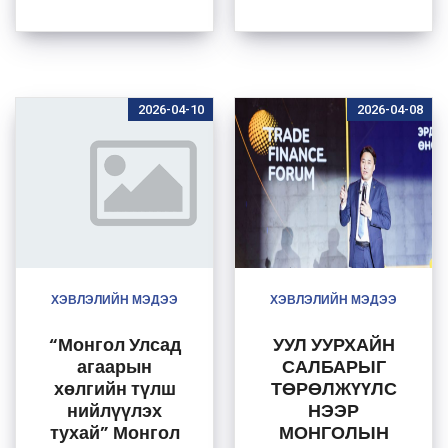
ХӨНГӨЛӨЛТТ
HANWHA
ЭЙ
ГРУППТЭЙ
НӨХЦӨЛӨӨР
ХАМТРАН
ТОГТМОЛ
АЖИЛЛАХ
НИЙЛҮҮЛЭХЭЭ
САНАЛ
2026-04-10
2026-04-08
Р
ДЭВШҮҮЛЛЭЭ
ТОХИРОЛЦЛО
О
ХЭВЛЭЛИЙН МЭДЭЭ
ХЭВЛЭЛИЙН МЭДЭЭ
“Монгол Улсад
УУЛ УУРХАЙН
агаарын
САЛБАРЫГ
хөлгийн түлш
ТӨРӨЛЖҮҮЛС
нийлүүлэх
НЭЭР
тухай” Монгол
МОНГОЛЫН