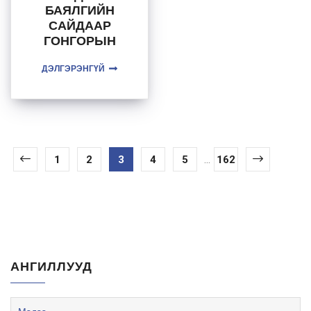
БАЯЛГИЙН
САЙДААР
ГОНГОРЫН
ДАМДИННЯМ
ДЭЛГЭРЭНГҮЙ
УЛИРАН
ТОМИЛОГДЛО
О
1
2
3
4
5
...
162
АНГИЛЛУУД